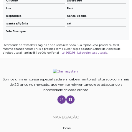
Glicério
Liberdade
Luz
Pari
República
Santa Cecília
Santa Efigênia
Sé
Vila Buarque
O conteúdo do texto desta página é de direito reservado. Sua reprodução, parcial ou total,
mesmo citando nossos links, é proibida sem a autorização do autor. Crime de violação de
direito autoral – artigo 184 do Código Penal –
Lei 9610/98 - Lei de direitos autorais
.
Somos uma empresa especializada em cabeamento estruturado com mais
de 20 anos no mercado, que vem se reinventando e se adaptando a
necessidade de cada cliente.
NAVEGAÇÃO
Home