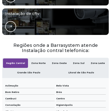
Instalação de cftv
Regiões onde a Barrasystem atende
Instalação contral telefonica:
Região Central
Zona Norte
Zona Oeste
Zona Sul
Zona Leste
Grande São Paulo
Litoral de São Paulo
Aclimação
Bela Vista
Bom Retiro
Brás
Cambuci
Centro
Consolação
Higienópolis