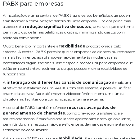
PABX para empresas
Instalação de cameras de monitoramento
Como Escolher uma Empresa de Segurança Eletrônica para
Proteger seu Negócio
Instalação de controle de acesso
A instalação de uma central de PABX traz diversos benefícios que podem
transformar a comunicação dentro de uma empresa. Um dos principais
Como Escolher uma Empresa de Cabeamento de Fibra Óptica para
Instalação de controle de acesso biometrico
aspectos é a
redução significativa de custos
, uma vez que o sistema
Sua Empresa
permite o uso de linhas telefônicas digitais, minimizando gastos com
Instalação de sistema de alarme de incendio
telefonia convencional.
Como escolher o serviço de cabeamento de rede residencial ideal
Outro benefício importante é a
flexibilidade
proporcionada pelo
Como Escolher o Melhor Sistema de Áudio e Vídeo para Sua Casa
Instalação de sistema de alarme de incêndio
sistema. A central PABX permite que as empresas adicionem ou removam
Como escolher o melhor serviço de fusão de fibra óptica para sua
ramais facilmente, adaptando-se rapidamente às mudanças nas
Instalação de sistema de controle de acesso
empresa
necessidades organizacionais. Isso é especialmente útil para empresas que
estão em constante crescimento ou que possuem uma rotatividade de
Instalação e manutenção alarme de incendio
Como escolher o melhor serviço de cabeamento de rede residencial
funcionários.
Como Escolher o Melhor Serviço de Cabeamento de Infraestrutura
Instalação para cameras cftv
Manutenção de cameras cftv
A
integração de diferentes canais de comunicação
é mais um
para Sua Empresa
atrativo da instalação de um PABX. Com esse sistema, é possível unificar
Orçamento central telefonica
PABX
Projeto de sistema de cftv
chamadas de voz, fax e até mesmo videoconferências em uma única
Como Escolher o Melhor Distribuidor Legrand para Suas
plataforma, facilitando a comunicação interna e externa.
Necessidades
Serviço
Serviço de automação residencial
A central de PABX também oferece
recursos avançados de
Como Escolher o Melhor Cabeamento de Rede Residencial para sua
gerenciamento de chamadas
, como gravação, transferência e
Serviço de cabeamento de infraestrutura cabeamento
Casa
redirecionamento. Essas funcionalidades aprimoram o serviço ao cliente,
permitindo uma resposta rápida e eficiente às demandas e aumentando a
Como Escolher o Distribuidor Legrand Ideal para Seu Projeto
Serviço de cabeamento de rede
Serviço de cabeamento estruturado
satisfação do consumidor.
Como Escolher as Melhores Empresas de Consultoria de Tecnologia
Serviço de segurança eletrônica
Sistema de CFTV
WiFi
Além disso, o PABX promove a
mobilidade
. Funcionários podem atender