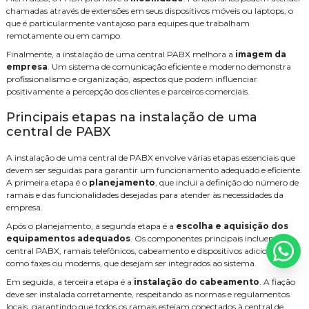
para Seu Negócio
chamadas através de extensões em seus dispositivos móveis ou laptops, o
cabeamento
cabeamento de rede
cameras
distribuidor legrand
que é particularmente vantajoso para equipes que trabalham
Como Escolher as Melhores Empresas de Consultoria de Tecnologia
remotamente ou em campo.
Como Escolher a Melhor Empresa Especializada em CFTV para
empresa de instalação de central telefonica
Finalmente, a instalação de uma central PABX melhora a
imagem da
Segurança
empresa
. Um sistema de comunicação eficiente e moderno demonstra
empresa de manutenção de cftv
fusão
fusão fibra óptica preço
Como Escolher a Melhor Empresa de Segurança Eletrônica para Sua
profissionalismo e organização, aspectos que podem influenciar
Propriedade
positivamente a percepção dos clientes e parceiros comerciais.
infraestrutura
instalação
instalação de audio e video
Como Escolher a Melhor Empresa de Segurança Eletrônica para Sua
Principais etapas na instalação de uma
instalação de cabos de rede
Casa
central de PABX
Como Escolher a Melhor Empresa de Manutenção de CFTV para Sua
instalação de câmeras de monitoramento
instalação de wifi
Empresa
A instalação de uma central de PABX envolve várias etapas essenciais que
devem ser seguidas para garantir um funcionamento adequado e eficiente.
projeto de rede cabeada
projeto de wifi para hoteis
segurança
Como Escolher a Melhor Empresa de Instalação de WiFi para Sua
A primeira etapa é o
planejamento
, que inclui a definição do número de
Casa
ramais e das funcionalidades desejadas para atender às necessidades da
serviço de cabeamento de rede residencial
empresa.
Como escolher a melhor empresa de instalação de alarme de
serviço de cabeamento de rede valor
serviço de fusão de fibra optica
incêndio para sua segurança
Após o planejamento, a segunda etapa é a
escolha e aquisição dos
equipamentos adequados
. Os componentes principais incluem a
Como Escolher a Melhor Empresa de Fusão de Fibra Óptica Para
serviço de instalação de cameras
sistema
central PABX, ramais telefônicos, cabeamento e dispositivos adicionais,
Suas Necessidades
como faxes ou modems, que desejam ser integrados ao sistema.
sistema de alarme de intrusão
sistema de audio e video
Como escolher a melhor empresa de fusão de fibra óptica para sua
Em seguida, a terceira etapa é a
instalação do cabeamento
. A fiação
necessidade
deve ser instalada corretamente, respeitando as normas e regulamentos
sistema de wifi para hoteis
óptica
locais, garantindo que todos os ramais estejam conectados à central de