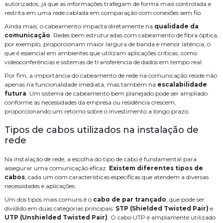
Como Escolher a Melhor Empresa Especializada em CFTV para
Orçamento central telefonica
PABX
Projeto de sistema de cftv
autorizados, já que as informações trafegam de forma mais controlada e
Segurança
restrita em uma rede cablada em comparação com conexões sem fio.
Serviço
Serviço de automação residencial
Como Escolher a Melhor Empresa de Segurança Eletrônica para Sua
Ainda mais, o cabeamento impacta diretamente na
qualidade da
Propriedade
comunicação
. Redes bem estruturadas com cabeamento de fibra óptica,
Serviço de cabeamento de infraestrutura cabeamento
por exemplo, proporcionam maior largura de banda e menor latência, o
Como Escolher a Melhor Empresa de Segurança Eletrônica para Sua
que é essencial em ambientes que utilizam aplicações críticas, como
Serviço de cabeamento de rede
Serviço de cabeamento estruturado
Casa
videoconferências e sistemas de transferência de dados em tempo real.
Como Escolher a Melhor Empresa de Manutenção de CFTV para Sua
Serviço de segurança eletrônica
Sistema de CFTV
WiFi
Por fim, a importância do cabeamento de rede na comunicação reside não
Empresa
apenas na funcionalidade imediata, mas também na
escalabilidade
cabeamento
cabeamento de rede
cameras
distribuidor legrand
futura
. Um sistema de cabeamento bem planejado pode ser ampliado
Como Escolher a Melhor Empresa de Instalação de WiFi para Sua
conforme as necessidades da empresa ou residência crescem,
Casa
empresa de instalação de central telefonica
proporcionando um retorno sobre o investimento a longo prazo.
Como escolher a melhor empresa de instalação de alarme de
empresa de manutenção de cftv
fusão
fusão fibra óptica preço
Tipos de cabos utilizados na instalação de
incêndio para sua segurança
rede
Como Escolher a Melhor Empresa de Fusão de Fibra Óptica Para
infraestrutura
instalação
instalação de audio e video
Suas Necessidades
Na instalação de rede, a escolha do tipo de cabo é fundamental para
instalação de cabos de rede
Como escolher a melhor empresa de fusão de fibra óptica para sua
assegurar uma comunicação eficaz.
Existem diferentes tipos de
necessidade
cabos
, cada um com características específicas que atendem a diversas
instalação de câmeras de monitoramento
instalação de wifi
necessidades e aplicações.
Como Escolher a Melhor Empresa de Fusão de Fibra Óptica para
Um dos tipos mais comuns é o
projeto de rede cabeada
projeto de wifi para hoteis
cabo de par trançado
, que pode ser
segurança
Seu Projeto
dividido em duas categorias principais:
STP (Shielded Twisted Pair)
e
Como Escolher a Melhor Empresa de Cabeamento de Rede para Sua
UTP (Unshielded Twisted Pair)
serviço de cabeamento de rede residencial
. O cabo UTP é amplamente utilizado