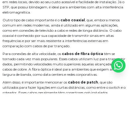
Necessidade
em redes locais, devido ao seu custo acessível e facilidade de instalação. Já o
STP, que possui blindagem, é ideal para ambientes com alta interferência
serviço de cabeamento de rede valor
serviço de fusão de fibra optica
Como Escolher a Melhor Empresa de Cabeamento de Rede para Seu
eletromagnética.
Negócio
serviço de instalação de cameras
sistema
Outro tipo de cabo importante é o
cabo coaxial
, que, embora menos
Como escolher a melhor Empresa de cabeamento de fibra óptica
comum em redes modernas, ainda é utilizado em algumas aplicações,
sistema de alarme de intrusão
sistema de audio e video
para sua empresa
como em conexões de televisão a cabo e redes de longa distância. O cabo
coaxial é conhecido por sua capacidade de transmitir sinais em altas
Como Escolher a Melhor Empresa de Cabeamento de Fibra Óptica
sistema de wifi para hoteis
óptica
frequências e por ser mais resistente a interferências externas em
para seu Negócio
comparação com cabos de par trançado.
Como escolher a melhor empresa de cabeamento de fibra óptica
Para conexões de alta velocidade, os
cabos de fibra óptica
têm se
tornado cada vez mais populares. Esses cabos utilizam luz para transmitir
Como Escolher a Empresa de Instalação de Wifi Ideal
dados, permitindo velocidades muito superiores àquelas alcançadas com
Como Elaborar um Projeto de Wifi para Hotéis com Eficiência
cabos de cobre. A fibra óptica é ideal para ambientes que exigem alta
largura de banda, como data centers e redes corporativas.
Como Elaborar um Orçamento para Central Telefônica Eficiente
Além disso, é importante mencionar os
cabos de patch
, que são
Como Elaborar um Orçamento Central Telefónica Eficiente
utilizados para fazer ligações em curtas distâncias, como entre o switch e o
roteador. Esses cabos geralmente têm conectores pré-instalados,
Como Elaborar um Orçamento Central para Telefonia Eficiente
facilitando a instalação e a reorganização da rede.
Como Desenvolver um Projeto de Sistema de CFTV Eficiente
Por fim, cada tipo de cabo tem suas especificações e usos recomendados. A
escolha correta do cabo deve levar em consideração fatores como a
Cameras CFTV: Manutenção Essencial
distância da transmissão, o ambiente em que será instalado e a necessidade
Câmeras CFTV: Dicas Essenciais para Manutenção Eficiente
de largura de banda, garantindo assim que a rede opere com eficiência e
confiabilidade.
Câmeras CFTV Manutenção: Cuidados Essenciais para Prolongar a