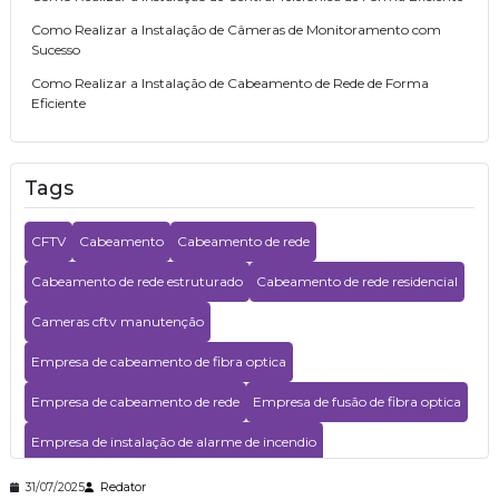
Como Realizar a Instalação de Câmeras de Monitoramento com
Sucesso
Como Realizar a Instalação de Cabeamento de Rede de Forma
Eficiente
Como otimizar seu projeto com serviço de cabeamento de
infraestrutura cabeamento
Tags
Como o Cabeamento de Rede Pode Melhorar sua Conexão e
Impulsionar a Produtividade da sua Empresa
CFTV
Cabeamento
Cabeamento de rede
Como Garantir a Manutenção de Câmeras CFTV para Segurança
Eficiente
Cabeamento de rede estruturado
Cabeamento de rede residencial
Como garantir a eficiência das câmeras CFTV com manutenção
adequada
Cameras cftv manutenção
Como Escolher uma Empresa Especializada em CFTV para Sua
Empresa de cabeamento de fibra optica
Segurança
Empresa de cabeamento de rede
Empresa de fusão de fibra optica
Como escolher uma empresa especializada em cftv para segurança
eficaz
Empresa de instalação de alarme de incendio
Como Escolher uma Empresa de Segurança Eletrônica para
Proteger seu Negócio
Empresa de instalação de wifi
Empresa de segurança eletronica
31/07/2025
Redator