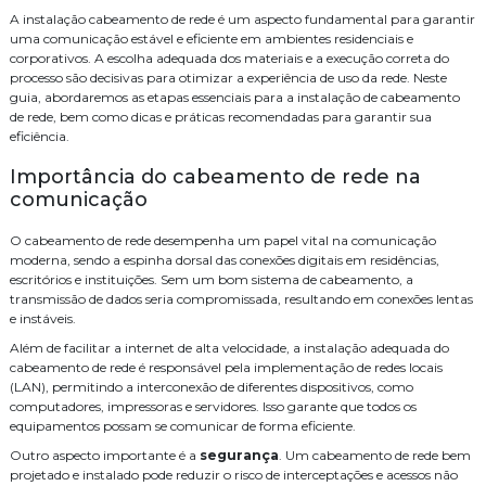
Como Escolher uma Empresa de Cabeamento de Fibra Óptica para
A instalação cabeamento de rede é um aspecto fundamental para garantir
Empresa de segurança eletrônica
Empresa especializada em cftv
Sua Empresa
uma comunicação estável e eficiente em ambientes residenciais e
corporativos. A escolha adequada dos materiais e a execução correta do
Empresas de consultoria de tecnologia
Como escolher o serviço de cabeamento de rede residencial ideal
processo são decisivas para otimizar a experiência de uso da rede. Neste
Como Escolher o Melhor Sistema de Áudio e Vídeo para Sua Casa
guia, abordaremos as etapas essenciais para a instalação de cabeamento
Instalacao de central de pabx
Instalação
de rede, bem como dicas e práticas recomendadas para garantir sua
Como escolher o melhor serviço de fusão de fibra óptica para sua
eficiência.
Instalação cabeamento de rede
Instalação contral telefonica
empresa
Importância do cabeamento de rede na
Instalação de cameras de monitoramento
Como escolher o melhor serviço de cabeamento de rede residencial
comunicação
Como Escolher o Melhor Serviço de Cabeamento de Infraestrutura
Instalação de controle de acesso
para Sua Empresa
O cabeamento de rede desempenha um papel vital na comunicação
Instalação de controle de acesso biometrico
moderna, sendo a espinha dorsal das conexões digitais em residências,
Como Escolher o Melhor Distribuidor Legrand para Suas
escritórios e instituições. Sem um bom sistema de cabeamento, a
Necessidades
Instalação de sistema de alarme de incendio
transmissão de dados seria compromissada, resultando em conexões lentas
Como Escolher o Melhor Cabeamento de Rede Residencial para sua
e instáveis.
Instalação de sistema de alarme de incêndio
Casa
Além de facilitar a internet de alta velocidade, a instalação adequada do
cabeamento de rede é responsável pela implementação de redes locais
Como Escolher o Distribuidor Legrand Ideal para Seu Projeto
Instalação de sistema de controle de acesso
(LAN), permitindo a interconexão de diferentes dispositivos, como
Como Escolher as Melhores Empresas de Consultoria de Tecnologia
computadores, impressoras e servidores. Isso garante que todos os
Instalação e manutenção alarme de incendio
para Seu Negócio
equipamentos possam se comunicar de forma eficiente.
Instalação para cameras cftv
Manutenção de cameras cftv
Como Escolher as Melhores Empresas de Consultoria de Tecnologia
Outro aspecto importante é a
segurança
. Um cabeamento de rede bem
projetado e instalado pode reduzir o risco de interceptações e acessos não