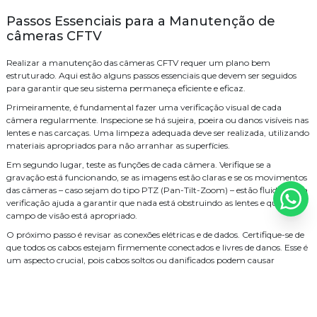
Serviço de segurança eletrônica
Sistema de CFTV
WiFi
Como Escolher uma Empresa de Cabeamento de Fibra Óptica para
Passos Essenciais para a Manutenção de
Sua Empresa
cabeamento
cabeamento de rede
cameras
distribuidor legrand
câmeras CFTV
Como escolher o serviço de cabeamento de rede residencial ideal
empresa de instalação de central telefonica
Realizar a manutenção das câmeras CFTV requer um plano bem
Como Escolher o Melhor Sistema de Áudio e Vídeo para Sua Casa
estruturado. Aqui estão alguns passos essenciais que devem ser seguidos
empresa de manutenção de cftv
fusão
fusão fibra óptica preço
Como escolher o melhor serviço de fusão de fibra óptica para sua
para garantir que seu sistema permaneça eficiente e eficaz.
empresa
Primeiramente, é fundamental fazer uma verificação visual de cada
infraestrutura
instalação
instalação de audio e video
Como escolher o melhor serviço de cabeamento de rede residencial
câmera regularmente. Inspecione se há sujeira, poeira ou danos visíveis nas
lentes e nas carcaças. Uma limpeza adequada deve ser realizada, utilizando
instalação de cabos de rede
Como Escolher o Melhor Serviço de Cabeamento de Infraestrutura
materiais apropriados para não arranhar as superfícies.
para Sua Empresa
instalação de câmeras de monitoramento
instalação de wifi
Em segundo lugar, teste as funções de cada câmera. Verifique se a
Como Escolher o Melhor Distribuidor Legrand para Suas
gravação está funcionando, se as imagens estão claras e se os movimentos
projeto de rede cabeada
projeto de wifi para hoteis
segurança
Necessidades
das câmeras – caso sejam do tipo PTZ (Pan-Tilt-Zoom) – estão fluidos. Essa
verificação ajuda a garantir que nada está obstruindo as lentes e que o
Como Escolher o Melhor Cabeamento de Rede Residencial para sua
serviço de cabeamento de rede residencial
campo de visão está apropriado.
Casa
O próximo passo é revisar as conexões elétricas e de dados. Certifique-se de
serviço de cabeamento de rede valor
serviço de fusão de fibra optica
Como Escolher o Distribuidor Legrand Ideal para Seu Projeto
que todos os cabos estejam firmemente conectados e livres de danos. Esse é
um aspecto crucial, pois cabos soltos ou danificados podem causar
serviço de instalação de cameras
sistema
Como Escolher as Melhores Empresas de Consultoria de Tecnologia
interrupções no funcionamento.
para Seu Negócio
sistema de alarme de intrusão
sistema de audio e video
Além disso, é importante realizar uma atualização de firmware e software
Como Escolher as Melhores Empresas de Consultoria de Tecnologia
regularmente. Verifique se há atualizações disponíveis dos fabricantes para
sistema de wifi para hoteis
óptica