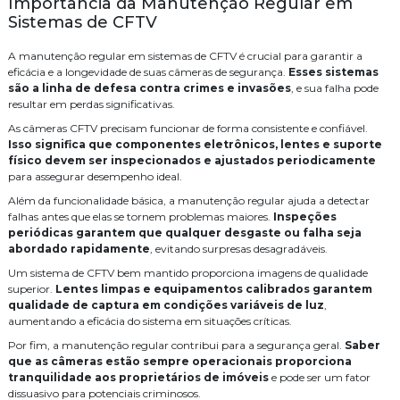
Importância da Manutenção Regular em
Sistemas de CFTV
Instalação de cameras de monitoramento
Como Realizar a Instalação de Câmeras de Monitoramento com
Sucesso
Instalação de controle de acesso
A manutenção regular em sistemas de CFTV é crucial para garantir a
Como Realizar a Instalação de Cabeamento de Rede de Forma
eficácia e a longevidade de suas câmeras de segurança.
Esses sistemas
Eficiente
Instalação de controle de acesso biometrico
são a linha de defesa contra crimes e invasões
, e sua falha pode
resultar em perdas significativas.
Como otimizar seu projeto com serviço de cabeamento de
Instalação de sistema de alarme de incendio
infraestrutura cabeamento
As câmeras CFTV precisam funcionar de forma consistente e confiável.
Isso significa que componentes eletrônicos, lentes e suporte
Instalação de sistema de alarme de incêndio
Como o Cabeamento de Rede Pode Melhorar sua Conexão e
físico devem ser inspecionados e ajustados periodicamente
Impulsionar a Produtividade da sua Empresa
para assegurar desempenho ideal.
Instalação de sistema de controle de acesso
Como Garantir a Manutenção de Câmeras CFTV para Segurança
Além da funcionalidade básica, a manutenção regular ajuda a detectar
Eficiente
Instalação e manutenção alarme de incendio
falhas antes que elas se tornem problemas maiores.
Inspeções
periódicas garantem que qualquer desgaste ou falha seja
Como garantir a eficiência das câmeras CFTV com manutenção
Instalação para cameras cftv
Manutenção de cameras cftv
abordado rapidamente
, evitando surpresas desagradáveis.
adequada
Um sistema de CFTV bem mantido proporciona imagens de qualidade
Orçamento central telefonica
PABX
Projeto de sistema de cftv
Como Escolher uma Empresa Especializada em CFTV para Sua
superior.
Lentes limpas e equipamentos calibrados garantem
Segurança
qualidade de captura em condições variáveis de luz
,
Serviço
Serviço de automação residencial
aumentando a eficácia do sistema em situações críticas.
Como escolher uma empresa especializada em cftv para segurança
eficaz
Serviço de cabeamento de infraestrutura cabeamento
Por fim, a manutenção regular contribui para a segurança geral.
Saber
que as câmeras estão sempre operacionais proporciona
Como Escolher uma Empresa de Segurança Eletrônica para
Serviço de cabeamento de rede
Serviço de cabeamento estruturado
tranquilidade aos proprietários de imóveis
e pode ser um fator
Proteger seu Negócio
dissuasivo para potenciais criminosos.