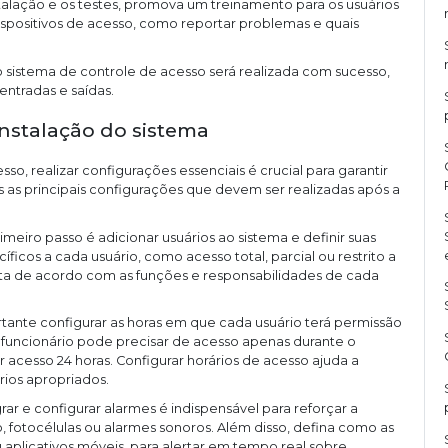
nstalação e os testes, promova um treinamento para os usuários
dispositivos de acesso, como reportar problemas e quais
o sistema de controle de acesso será realizada com sucesso,
entradas e saídas.
instalação do sistema
o, realizar configurações essenciais é crucial para garantir
s as principais configurações que devem ser realizadas após a
rimeiro passo é adicionar usuários ao sistema e definir suas
cíficos a cada usuário, como acesso total, parcial ou restrito a
ita de acordo com as funções e responsabilidades de cada
rtante configurar as horas em que cada usuário terá permissão
funcionário pode precisar de acesso apenas durante o
acesso 24 horas. Configurar horários de acesso ajuda a
rios apropriados.
grar e configurar alarmes é indispensável para reforçar a
, fotocélulas ou alarmes sonoros. Além disso, defina como as
u aplicativos móveis, para alertar em tempo real sobre