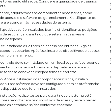
leitores serão utilizados. Considere a quantidade de usuários,
nte.
amento, adquira todos os componentes necessários, como
os de acesso e o software de gerenciamento. Certifique-se de
e si e atendam às necessidades do sistema.
spositivos serão instalados. Isso inclui identificar as posições
ras de segurança, garantindo que estejam acessíveis e
as desejadas.
ce instalando os leitores de acesso nas entradas. Siga as
cabos necessários. Após isso, instale os dispositivos de acesso,
dos no planejamento.
e controle deve ser instalado em um local seguro, favorecendo
cte o painel aos leitores e aos dispositivos de acesso,
ue todas as conexões estejam firmes e corretas.
to
: Após a instalação dos componentes físicos, instale o
do. Esse software deve ser configurado com as preferências
s dispositivos que foram instalados.
 instalação, realize testes para garantir que o sistema está
itores reconhecem os dispositivos de acesso, teste o painel
ando as entradas e saídas conforme esperado.