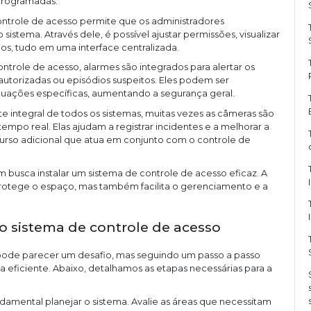
programadas.
ontrole de acesso permite que os administradores
istema. Através dele, é possível ajustar permissões, visualizar
ios, tudo em uma interface centralizada.
ontrole de acesso, alarmes são integrados para alertar os
utorizadas ou episódios suspeitos. Eles podem ser
tuações específicas, aumentando a segurança geral.
e integral de todos os sistemas, muitas vezes as câmeras são
mpo real. Elas ajudam a registrar incidentes e a melhorar a
rso adicional que atua em conjunto com o controle de
busca instalar um sistema de controle de acesso eficaz. A
tege o espaço, mas também facilita o gerenciamento e a
do sistema de controle de acesso
 pode parecer um desafio, mas seguindo um passo a passo
a eficiente. Abaixo, detalhamos as etapas necessárias para a
fundamental planejar o sistema. Avalie as áreas que necessitam