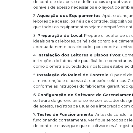
de controle de acesso e defina quais dispositivos e 
os níveis de acesso necessários e o layout do ambie
2.
Aquisição dos Equipamentos
: Após o planej
leitores de acesso, painéis de controle, dispositiv
que todos os equipamentos sejam compatíveis entr
3.
Preparação do Local
: Prepare o local onde os di
ideais para os leitores, painéis de controle e câme
adequadamente posicionados para cobrir as entrad
4.
Instalação dos Leitores e Dispositivos
: Come
instruções do fabricante para fixá-los e conectar os 
como biometria ou teclados, nos locais estabeleci
5.
Instalação do Painel de Controle
: O painel d
a manutenção e o acesso às conexões elétricas. Cone
conforme as instruções do fabricante, garantindo q
6.
Configuração do Software de Gerenciamen
software de gerenciamento no computador designa
de acesso, registros de usuários e integração com o
7.
Testes de Funcionamento
: Antes de concluir a
funcionando corretamente. Verifique se todos os le
de controle e assegure que o software está registr