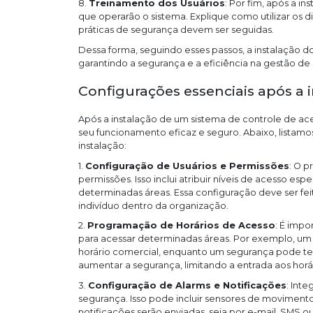
8.
Treinamento dos Usuários
: Por fim, após a i
que operarão o sistema. Explique como utilizar os 
práticas de segurança devem ser seguidas.
Dessa forma, seguindo esses passos, a instalação d
garantindo a segurança e a eficiência na gestão de 
Configurações essenciais após a 
Após a instalação de um sistema de controle de acess
seu funcionamento eficaz e seguro. Abaixo, listamo
instalação:
1.
Configuração de Usuários e Permissões
: O p
permissões. Isso inclui atribuir níveis de acesso espe
determinadas áreas. Essa configuração deve ser fe
indivíduo dentro da organização.
2.
Programação de Horários de Acesso
: É impo
para acessar determinadas áreas. Por exemplo, um 
horário comercial, enquanto um segurança pode ter 
aumentar a segurança, limitando a entrada aos horá
3.
Configuração de Alarms e Notificações
: Inte
segurança. Isso pode incluir sensores de movimento
notificações serão enviadas, seja por e-mail, SMS o