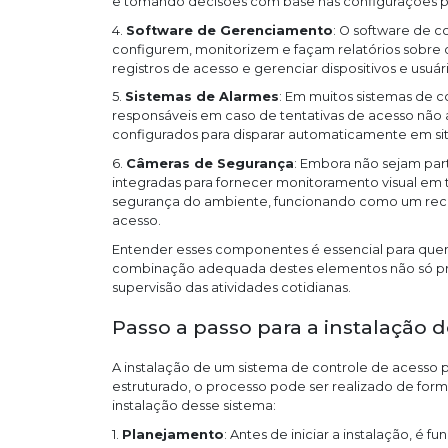
e tomando decisões com base nas configurações 
4.
Software de Gerenciamento
: O software de c
configurem, monitorizem e façam relatórios sobre o s
registros de acesso e gerenciar dispositivos e usuár
5.
Sistemas de Alarmes
: Em muitos sistemas de c
responsáveis em caso de tentativas de acesso não a
configurados para disparar automaticamente em si
6.
Câmeras de Segurança
: Embora não sejam part
integradas para fornecer monitoramento visual em te
segurança do ambiente, funcionando como um recu
acesso.
Entender esses componentes é essencial para quem 
combinação adequada destes elementos não só pro
supervisão das atividades cotidianas.
Passo a passo para a instalação 
A instalação de um sistema de controle de acesso
estruturado, o processo pode ser realizado de form
instalação desse sistema:
1.
Planejamento
: Antes de iniciar a instalação, é 