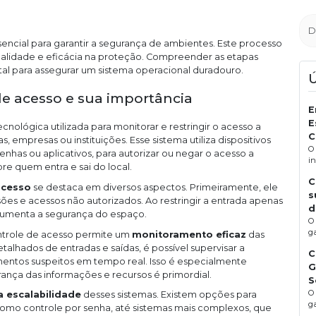
sencial para garantir a segurança de ambientes. Este processo
nalidade e eficácia na proteção. Compreender as etapas
al para assegurar um sistema operacional duradouro.
e acesso e sua importância
E
E
nológica utilizada para monitorar e restringir o acesso a
C
 empresas ou instituições. Esse sistema utiliza dispositivos
O
nhas ou aplicativos, para autorizar ou negar o acesso a
i
re quem entra e sai do local.
C
acesso
se destaca em diversos aspectos. Primeiramente, ele
s
ões e acessos não autorizados. Ao restringir a entrada apenas
d
 aumenta a segurança do espaço.
O
g
ntrole de acesso permite um
monitoramento eficaz
das
talhados de entradas e saídas, é possível supervisar a
C
ntos suspeitos em tempo real. Isso é especialmente
G
ança das informações e recursos é primordial.
S
O
 a escalabilidade
desses sistemas. Existem opções para
ga
como controle por senha, até sistemas mais complexos, que