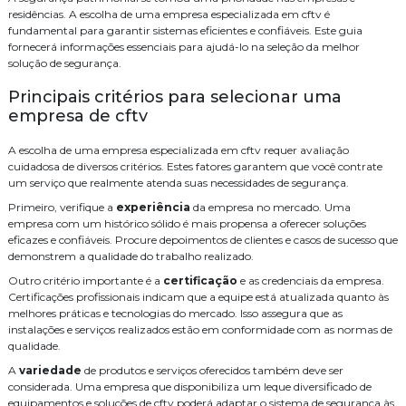
Empresa de segurança eletrônica
Empresa especializada em cftv
Forma Eficiente
residências. A escolha de uma empresa especializada em cftv é
fundamental para garantir sistemas eficientes e confiáveis. Este guia
Empresas de consultoria de tecnologia
Como Realizar a Instalação de Central Telefônica de Forma Eficiente
fornecerá informações essenciais para ajudá-lo na seleção da melhor
solução de segurança.
Instalacao de central de pabx
Instalação
Como Realizar a Instalação de Câmeras de Monitoramento com
Sucesso
Principais critérios para selecionar uma
Instalação cabeamento de rede
Instalação contral telefonica
Como Realizar a Instalação de Cabeamento de Rede de Forma
empresa de cftv
Eficiente
Instalação de cameras de monitoramento
A escolha de uma empresa especializada em cftv requer avaliação
Como otimizar seu projeto com serviço de cabeamento de
Instalação de controle de acesso
cuidadosa de diversos critérios. Estes fatores garantem que você contrate
infraestrutura cabeamento
um serviço que realmente atenda suas necessidades de segurança.
Instalação de controle de acesso biometrico
Como o Cabeamento de Rede Pode Melhorar sua Conexão e
Primeiro, verifique a
experiência
da empresa no mercado. Uma
Impulsionar a Produtividade da sua Empresa
empresa com um histórico sólido é mais propensa a oferecer soluções
Instalação de sistema de alarme de incendio
eficazes e confiáveis. Procure depoimentos de clientes e casos de sucesso que
Como Garantir a Manutenção de Câmeras CFTV para Segurança
demonstrem a qualidade do trabalho realizado.
Eficiente
Instalação de sistema de alarme de incêndio
Outro critério importante é a
certificação
e as credenciais da empresa.
Como garantir a eficiência das câmeras CFTV com manutenção
Instalação de sistema de controle de acesso
Certificações profissionais indicam que a equipe está atualizada quanto às
adequada
melhores práticas e tecnologias do mercado. Isso assegura que as
Instalação e manutenção alarme de incendio
Como Escolher uma Empresa Especializada em CFTV para Sua
instalações e serviços realizados estão em conformidade com as normas de
Segurança
qualidade.
Instalação para cameras cftv
Manutenção de cameras cftv
A
variedade
de produtos e serviços oferecidos também deve ser
Como escolher uma empresa especializada em cftv para segurança
considerada. Uma empresa que disponibiliza um leque diversificado de
eficaz
Orçamento central telefonica
PABX
Projeto de sistema de cftv
equipamentos e soluções de cftv poderá adaptar o sistema de segurança às