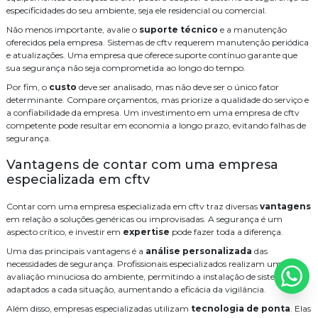
Como Escolher uma Empresa de Segurança Eletrônica para
especificidades do seu ambiente, seja ele residencial ou comercial.
Serviço
Serviço de automação residencial
Proteger seu Negócio
Não menos importante, avalie o
suporte técnico
e a manutenção
Serviço de cabeamento de infraestrutura cabeamento
Como Escolher uma Empresa de Cabeamento de Fibra Óptica para
oferecidos pela empresa. Sistemas de cftv requerem manutenção periódica
Sua Empresa
e atualizações. Uma empresa que oferece suporte contínuo garante que
Serviço de cabeamento de rede
Serviço de cabeamento estruturado
sua segurança não seja comprometida ao longo do tempo.
Como escolher o serviço de cabeamento de rede residencial ideal
Por fim, o
custo
deve ser analisado, mas não deve ser o único fator
Serviço de segurança eletrônica
Sistema de CFTV
WiFi
Como Escolher o Melhor Sistema de Áudio e Vídeo para Sua Casa
determinante. Compare orçamentos, mas priorize a qualidade do serviço e
a confiabilidade da empresa. Um investimento em uma empresa de cftv
cabeamento
cabeamento de rede
cameras
distribuidor legrand
Como escolher o melhor serviço de fusão de fibra óptica para sua
competente pode resultar em economia a longo prazo, evitando falhas de
empresa
segurança.
empresa de instalação de central telefonica
Como escolher o melhor serviço de cabeamento de rede residencial
Vantagens de contar com uma empresa
empresa de manutenção de cftv
fusão
fusão fibra óptica preço
Como Escolher o Melhor Serviço de Cabeamento de Infraestrutura
especializada em cftv
para Sua Empresa
infraestrutura
instalação
instalação de audio e video
Contar com uma empresa especializada em cftv traz diversas
vantagens
Como Escolher o Melhor Distribuidor Legrand para Suas
em relação a soluções genéricas ou improvisadas. A segurança é um
instalação de cabos de rede
Necessidades
aspecto crítico, e investir em
expertise
pode fazer toda a diferença.
Como Escolher o Melhor Cabeamento de Rede Residencial para sua
instalação de câmeras de monitoramento
instalação de wifi
Uma das principais vantagens é a
análise personalizada
das
Casa
necessidades de segurança. Profissionais especializados realizam uma
projeto de rede cabeada
projeto de wifi para hoteis
segurança
Como Escolher o Distribuidor Legrand Ideal para Seu Projeto
avaliação minuciosa do ambiente, permitindo a instalação de sistemas
adaptados a cada situação, aumentando a eficácia da vigilância.
serviço de cabeamento de rede residencial
Como Escolher as Melhores Empresas de Consultoria de Tecnologia
Além disso, empresas especializadas utilizam
tecnologia de ponta
. Elas
para Seu Negócio