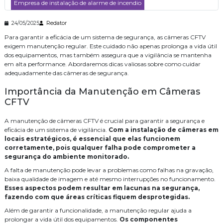
Descubra o Valor do Serviço de Cabeamento de Rede para sua
Empresa de instalação de alarme de incendio
Empresa
Empresa de instalação de wifi
Empresa de segurança eletronica
24/05/2025
Redator
Descubra o Serviço de Cabeamento de Rede Valor e Benefícios
Para garantir a eficácia de um sistema de segurança, as câmeras CFTV
Empresa de segurança eletrônica
Empresa especializada em cftv
Descubra como um sistema de alarme de intrusão pode
exigem manutenção regular. Este cuidado não apenas prolonga a vida útil
transformar sua segurança
dos equipamentos, mas também assegura que a vigilância se mantenha
Empresas de consultoria de tecnologia
Descubra Como Escolher a Melhor Empresa de Instalação de Alarme
em alta performance. Abordaremos dicas valiosas sobre como cuidar
de Incêndio
adequadamente das câmeras de segurança.
Instalacao de central de pabx
Instalação
Descubra as Melhores Empresas de Consultoria de Tecnologia em
Importância da Manutenção em Câmeras
Instalação cabeamento de rede
Instalação contral telefonica
2023
CFTV
Instalação de cameras de monitoramento
Como Realizar a Manutenção de Câmaras CCTV para Garantir
Segurança Eficaz
A manutenção de câmeras CFTV é crucial para garantir a segurança e
Instalação de controle de acesso
eficácia de um sistema de vigilância.
Com a instalação de câmeras em
Como Realizar a Instalação para Cameras CFTV com Eficácia
locais estratégicos, é essencial que elas funcionem
Instalação de controle de acesso biometrico
corretamente, pois qualquer falha pode comprometer a
Como Realizar a Instalação de Sistema de Controle de Acesso de
segurança do ambiente monitorado.
Forma Eficiente
Instalação de sistema de alarme de incendio
A falta de manutenção pode levar a problemas como falhas na gravação,
Como Realizar a Instalação de Sistema de Alarme de Incêndio de
baixa qualidade de imagem e até mesmo interrupções no funcionamento.
Instalação de sistema de alarme de incêndio
Forma Eficiente
Esses aspectos podem resultar em lacunas na segurança,
fazendo com que áreas críticas fiquem desprotegidas.
Como Realizar a Instalação de Controle de Acesso Biométrico de
Instalação de sistema de controle de acesso
Forma Eficiente
Além de garantir a funcionalidade, a manutenção regular ajuda a
Instalação e manutenção alarme de incendio
prolongar a vida útil dos equipamentos.
Os componentes
Como Realizar a Instalação de Central Telefônica de Forma Eficiente