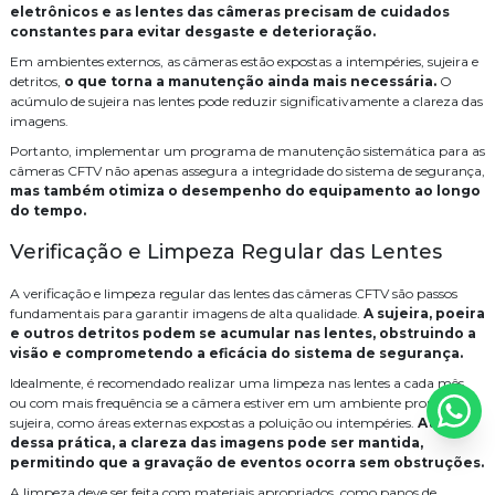
eletrônicos e as lentes das câmeras precisam de cuidados
Instalação para cameras cftv
Manutenção de cameras cftv
Como Realizar a Instalação de Câmeras de Monitoramento com
constantes para evitar desgaste e deterioração.
Sucesso
Em ambientes externos, as câmeras estão expostas a intempéries, sujeira e
Orçamento central telefonica
PABX
Projeto de sistema de cftv
detritos,
o que torna a manutenção ainda mais necessária.
O
Como Realizar a Instalação de Cabeamento de Rede de Forma
acúmulo de sujeira nas lentes pode reduzir significativamente a clareza das
Eficiente
Serviço
Serviço de automação residencial
imagens.
Como otimizar seu projeto com serviço de cabeamento de
Serviço de cabeamento de infraestrutura cabeamento
Portanto, implementar um programa de manutenção sistemática para as
infraestrutura cabeamento
câmeras CFTV não apenas assegura a integridade do sistema de segurança,
Serviço de cabeamento de rede
Serviço de cabeamento estruturado
Como o Cabeamento de Rede Pode Melhorar sua Conexão e
mas também otimiza o desempenho do equipamento ao longo
Impulsionar a Produtividade da sua Empresa
do tempo.
Serviço de segurança eletrônica
Sistema de CFTV
WiFi
Como Garantir a Manutenção de Câmeras CFTV para Segurança
Verificação e Limpeza Regular das Lentes
Eficiente
cabeamento
cabeamento de rede
cameras
distribuidor legrand
A verificação e limpeza regular das lentes das câmeras CFTV são passos
Como garantir a eficiência das câmeras CFTV com manutenção
empresa de instalação de central telefonica
fundamentais para garantir imagens de alta qualidade.
A sujeira, poeira
adequada
e outros detritos podem se acumular nas lentes, obstruindo a
empresa de manutenção de cftv
fusão
fusão fibra óptica preço
Como Escolher uma Empresa Especializada em CFTV para Sua
visão e comprometendo a eficácia do sistema de segurança.
Segurança
Idealmente, é recomendado realizar uma limpeza nas lentes a cada mês,
infraestrutura
instalação
instalação de audio e video
Como escolher uma empresa especializada em cftv para segurança
ou com mais frequência se a câmera estiver em um ambiente propenso a
eficaz
sujeira, como áreas externas expostas a poluição ou intempéries.
Através
instalação de cabos de rede
dessa prática, a clareza das imagens pode ser mantida,
Como Escolher uma Empresa de Segurança Eletrônica para
permitindo que a gravação de eventos ocorra sem obstruções.
instalação de câmeras de monitoramento
instalação de wifi
Proteger seu Negócio
A limpeza deve ser feita com materiais apropriados, como panos de