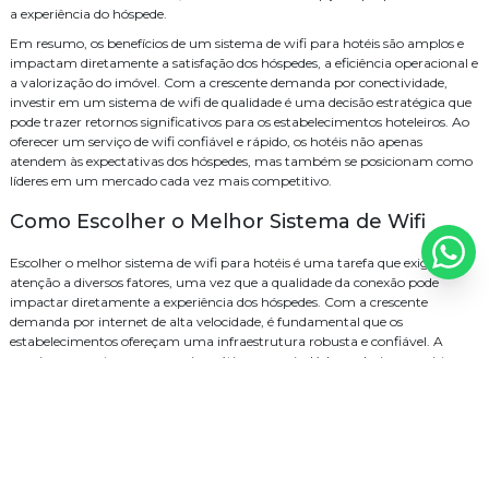
a experiência do hóspede.
Em resumo, os benefícios de um sistema de wifi para hotéis são amplos e
impactam diretamente a satisfação dos hóspedes, a eficiência operacional e
a valorização do imóvel. Com a crescente demanda por conectividade,
investir em um sistema de wifi de qualidade é uma decisão estratégica que
pode trazer retornos significativos para os estabelecimentos hoteleiros. Ao
oferecer um serviço de wifi confiável e rápido, os hotéis não apenas
atendem às expectativas dos hóspedes, mas também se posicionam como
líderes em um mercado cada vez mais competitivo.
Como Escolher o Melhor Sistema de Wifi
Escolher o melhor sistema de wifi para hotéis é uma tarefa que exige
atenção a diversos fatores, uma vez que a qualidade da conexão pode
impactar diretamente a experiência dos hóspedes. Com a crescente
demanda por internet de alta velocidade, é fundamental que os
estabelecimentos ofereçam uma infraestrutura robusta e confiável. A
seguir, apresentamos um guia prático para ajudá-lo a selecionar o sistema
de wifi mais adequado para o seu hotel.
O primeiro passo na escolha do sistema de wifi é
avaliar as
necessidades do seu hotel
. Considere o tamanho do
estabelecimento, o número de hóspedes e a quantidade de dispositivos que
estarão conectados à rede. Um hotel pequeno pode não precisar de uma
infraestrutura tão complexa quanto um grande resort. Realizar um