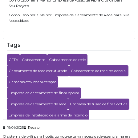
Como Escolher a Melhor Empresa de Fusão de Fibra Óptica para
Seu Projeto
Como Escolher a Melhor Empresa de Cabeamento de Rede para Sua
Necessidade
Como Escolher a Melhor Empresa de Cabeamento de Rede para Seu
Negócio
Tags
Como escolher a melhor Empresa de cabeamento de fibra óptica
para sua empresa
Como Escolher a Melhor Empresa de Cabeamento de Fibra Óptica
CFTV
Cabeamento
Cabeamento de rede
para seu Negócio
Cabeamento de rede estruturado
Cabeamento de rede residencial
Como escolher a melhor empresa de cabeamento de fibra óptica
Cameras cftv manutenção
Como Escolher a Empresa de Instalação de Wifi Ideal
Como Elaborar um Projeto de Wifi para Hotéis com Eficiência
Empresa de cabeamento de fibra optica
Como Elaborar um Orçamento para Central Telefônica Eficiente
Empresa de cabeamento de rede
Empresa de fusão de fibra optica
Como Elaborar um Orçamento Central Telefónica Eficiente
Empresa de instalação de alarme de incendio
Como Elaborar um Orçamento Central para Telefonia Eficiente
Empresa de instalação de wifi
Empresa de segurança eletronica
19/04/2025
Redator
Como Desenvolver um Projeto de Sistema de CFTV Eficiente
O sistema de wifi para hotéis tornou-se uma necessidade essencial na era
Empresa de segurança eletrônica
Empresa especializada em cftv