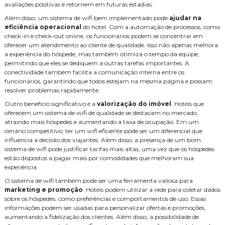
avaliações positivas e retornem em futuras estadias.
Cabeamento de Rede Essencial: Dicas para Garantir Conectividade
Serviço
Serviço de automação residencial
Segura e Eficiente no Seu Negócio
Além disso, um sistema de wifi bem implementado pode
ajudar na
eficiência operacional
Serviço de cabeamento de infraestrutura cabeamento
do hotel. Com a automação de processos, como
Automação Residencial: Transforme Seu Lar em um Espaço
check-in e check-out online, os funcionários podem se concentrar em
Inteligente e Confortável
oferecer um atendimento ao cliente de qualidade. Isso não apenas melhora
Serviço de cabeamento de rede
Serviço de cabeamento estruturado
Aprenda tudo sobre instalação e manutenção de alarme de incêndio
a experiência do hóspede, mas também otimiza o tempo da equipe,
para garantir segurança
permitindo que eles se dediquem a outras tarefas importantes. A
Serviço de segurança eletrônica
Sistema de CFTV
WiFi
conectividade também facilita a comunicação interna entre os
funcionários, garantindo que todos estejam na mesma página e possam
cabeamento
cabeamento de rede
cameras
distribuidor legrand
resolver problemas rapidamente.
empresa de instalação de central telefonica
Outro benefício significativo é a
valorização do imóvel
. Hotéis que
oferecem um sistema de wifi de qualidade se destacam no mercado,
empresa de manutenção de cftv
fusão
fusão fibra óptica preço
atraindo mais hóspedes e aumentando a taxa de ocupação. Em um
cenário competitivo, ter um wifi eficiente pode ser um diferencial que
infraestrutura
instalação
instalação de audio e video
influencia a decisão dos viajantes. Além disso, a presença de um bom
sistema de wifi pode justificar tarifas mais altas, uma vez que os hóspedes
instalação de cabos de rede
estão dispostos a pagar mais por comodidades que melhoram sua
experiência.
instalação de câmeras de monitoramento
instalação de wifi
O sistema de wifi também pode ser uma ferramenta valiosa para
marketing e promoção
projeto de rede cabeada
. Hotéis podem utilizar a rede para coletar dados
projeto de wifi para hoteis
segurança
sobre os hóspedes, como preferências e comportamentos de uso. Essas
informações podem ser usadas para personalizar ofertas e promoções,
serviço de cabeamento de rede residencial
aumentando a fidelização dos clientes. Além disso, a possibilidade de