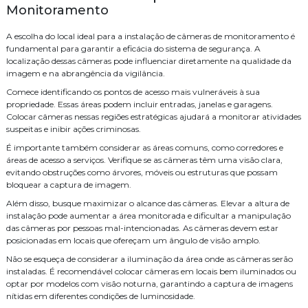
para Seu Negócio
Monitoramento
Instalação de cameras de monitoramento
Como Escolher as Melhores Empresas de Consultoria de Tecnologia
A escolha do local ideal para a instalação de câmeras de monitoramento é
Como Escolher a Melhor Empresa Especializada em CFTV para
Instalação de controle de acesso
fundamental para garantir a eficácia do sistema de segurança. A
Segurança
localização dessas câmeras pode influenciar diretamente na qualidade da
Instalação de controle de acesso biometrico
imagem e na abrangência da vigilância.
Como Escolher a Melhor Empresa de Segurança Eletrônica para Sua
Propriedade
Comece identificando os pontos de acesso mais vulneráveis à sua
Instalação de sistema de alarme de incendio
propriedade. Essas áreas podem incluir entradas, janelas e garagens.
Como Escolher a Melhor Empresa de Segurança Eletrônica para Sua
Colocar câmeras nessas regiões estratégicas ajudará a monitorar atividades
Instalação de sistema de alarme de incêndio
Casa
suspeitas e inibir ações criminosas.
Como Escolher a Melhor Empresa de Manutenção de CFTV para Sua
Instalação de sistema de controle de acesso
É importante também considerar as áreas comuns, como corredores e
Empresa
áreas de acesso a serviços. Verifique se as câmeras têm uma visão clara,
Instalação e manutenção alarme de incendio
evitando obstruções como árvores, móveis ou estruturas que possam
Como Escolher a Melhor Empresa de Instalação de WiFi para Sua
bloquear a captura de imagem.
Casa
Instalação para cameras cftv
Manutenção de cameras cftv
Além disso, busque maximizar o alcance das câmeras. Elevar a altura de
Como escolher a melhor empresa de instalação de alarme de
instalação pode aumentar a área monitorada e dificultar a manipulação
Orçamento central telefonica
PABX
Projeto de sistema de cftv
incêndio para sua segurança
das câmeras por pessoas mal-intencionadas. As câmeras devem estar
posicionadas em locais que ofereçam um ângulo de visão amplo.
Como Escolher a Melhor Empresa de Fusão de Fibra Óptica Para
Serviço
Serviço de automação residencial
Suas Necessidades
Não se esqueça de considerar a iluminação da área onde as câmeras serão
Serviço de cabeamento de infraestrutura cabeamento
instaladas. É recomendável colocar câmeras em locais bem iluminados ou
Como escolher a melhor empresa de fusão de fibra óptica para sua
optar por modelos com visão noturna, garantindo a captura de imagens
necessidade
Serviço de cabeamento de rede
Serviço de cabeamento estruturado
nítidas em diferentes condições de luminosidade.