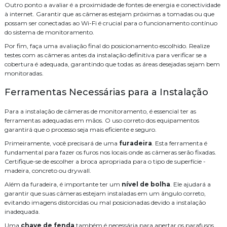
Como Escolher a Melhor Empresa de Fusão de Fibra Óptica para
Outro ponto a avaliar é a proximidade de fontes de energia e conectividade
Serviço de segurança eletrônica
Sistema de CFTV
WiFi
Seu Projeto
à internet. Garantir que as câmeras estejam próximas a tomadas ou que
possam ser conectadas ao Wi-Fi é crucial para o funcionamento contínuo
Como Escolher a Melhor Empresa de Cabeamento de Rede para Sua
cabeamento
cabeamento de rede
cameras
distribuidor legrand
do sistema de monitoramento.
Necessidade
empresa de instalação de central telefonica
Por fim, faça uma avaliação final do posicionamento escolhido. Realize
Como Escolher a Melhor Empresa de Cabeamento de Rede para Seu
testes com as câmeras antes da instalação definitiva para verificar se a
Negócio
empresa de manutenção de cftv
fusão
fusão fibra óptica preço
cobertura é adequada, garantindo que todas as áreas desejadas sejam bem
monitoradas.
Como escolher a melhor Empresa de cabeamento de fibra óptica
infraestrutura
instalação
instalação de audio e video
para sua empresa
Ferramentas Necessárias para a Instalação
Como Escolher a Melhor Empresa de Cabeamento de Fibra Óptica
instalação de cabos de rede
para seu Negócio
Para a instalação de câmeras de monitoramento, é essencial ter as
instalação de câmeras de monitoramento
instalação de wifi
ferramentas adequadas em mãos. O uso correto dos equipamentos
Como escolher a melhor empresa de cabeamento de fibra óptica
garantirá que o processo seja mais eficiente e seguro.
projeto de rede cabeada
projeto de wifi para hoteis
segurança
Como Escolher a Empresa de Instalação de Wifi Ideal
Primeiramente, você precisará de uma
furadeira
. Esta ferramenta é
fundamental para fazer os furos nos locais onde as câmeras serão fixadas.
Como Elaborar um Projeto de Wifi para Hotéis com Eficiência
serviço de cabeamento de rede residencial
Certifique-se de escolher a broca apropriada para o tipo de superfície -
Como Elaborar um Orçamento para Central Telefônica Eficiente
madeira, concreto ou drywall.
serviço de cabeamento de rede valor
serviço de fusão de fibra optica
Como Elaborar um Orçamento Central Telefónica Eficiente
Além da furadeira, é importante ter um
nível de bolha
. Ele ajudará a
serviço de instalação de cameras
sistema
garantir que suas câmeras estejam instaladas em um ângulo correto,
Como Elaborar um Orçamento Central para Telefonia Eficiente
evitando imagens distorcidas ou mal posicionadas devido a instalação
sistema de alarme de intrusão
sistema de audio e video
inadequada.
Como Desenvolver um Projeto de Sistema de CFTV Eficiente
Uma
chave de fenda
também é necessária para apertar os parafusos
sistema de wifi para hoteis
óptica