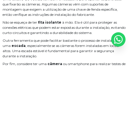
Cameras CFTV: Manutenção Essencial
que fixarão as câmeras. Algumas câmeras vêm com suportes de
montagem que exigem a utilização de uma chave de fenda específica,
Câmeras CFTV: Dicas Essenciais para Manutenção Eficiente
então verifique as instruções de instalação do fabricante.
Câmeras CFTV Manutenção: Cuidados Essenciais para Prolongar a
Não se esqueça de ter
fita isolante
à mão. Ela é útil para proteger as
Vida Útil
conexões elétricas que podem estar expostas durante a instalação, evitando
Cabeamento Estruturado: Transforme Sua Rede e Potencialize a
curto-circuitos e garantindo a durabilidade do sistema.
Comunicação
Outra ferramenta que pode facilitar bastante o processo de instalação é
uma
escada
, especialmente se as câmeras forem instaladas em locais
Cabeamento de Redes: Guia Essencial para Conectividade Moderna
altos. Uma escada estável é fundamental para garantir a segurança
Cabeamento de Rede: Transforme sua Conexão em Alta Velocidade e
durante a instalação.
Estabilidade
Por fim, considere ter uma
câmera
ou smartphone para realizar testes de
Cabeamento de Rede: Opções e Dicas de Instalação para
visualização da imagem enquanto instala as câmeras. Isso permitirá que
Profissionais
você ajuste a posição e o ângulo antes de fixá-las definitivamente.
Cabeamento de Rede: Guia Essencial para Conectar sua Empresa
Passo a Passo para Instalação de Câmeras
Cabeamento de Rede: Como Escolher o Melhor para Sua Conexão
A instalação de câmeras de monitoramento deve ser realizada de forma
Estável e Rápida
cuidadosa, seguindo um passo a passo adequado para garantir sua eficácia.
Cabeamento de rede residencial: como escolher e instalar
Aqui está um guia que facilita o processo.
corretamente
1.
Planejamento
: Antes de iniciar a instalação, analise a área onde as
Cabeamento de rede estruturado: como escolher a melhor solução
câmeras serão colocadas. Identifique os pontos estratégicos e faça um
para sua empresa
esboço com a localização de cada câmera.