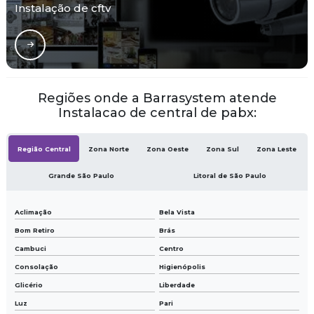
Instalação de cftv
Regiões onde a Barrasystem atende
Instalacao de central de pabx:
Região Central
Zona Norte
Zona Oeste
Zona Sul
Zona Leste
Grande São Paulo
Litoral de São Paulo
Aclimação
Bela Vista
Bom Retiro
Brás
Cambuci
Centro
Consolação
Higienópolis
Glicério
Liberdade
Luz
Pari