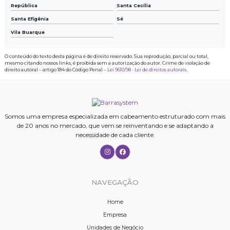
República
Santa Cecília
Santa Efigênia
Sé
Vila Buarque
O conteúdo do texto desta página é de direito reservado. Sua reprodução, parcial ou total,
mesmo citando nossos links, é proibida sem a autorização do autor. Crime de violação de
direito autoral – artigo 184 do Código Penal –
Lei 9610/98 - Lei de direitos autorais
.
Somos uma empresa especializada em cabeamento estruturado com mais
de 20 anos no mercado, que vem se reinventando e se adaptando a
necessidade de cada cliente.
NAVEGAÇÃO
Home
Empresa
Unidades de Negócio