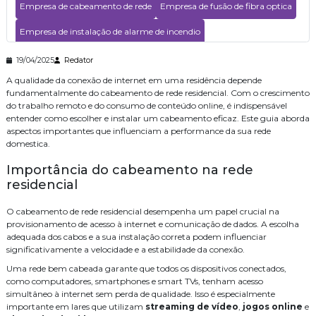
Empresa de cabeamento de rede
Empresa de fusão de fibra optica
Forma Eficiente
Como Realizar a Instalação de Central Telefônica de Forma Eficiente
Empresa de instalação de alarme de incendio
Como Realizar a Instalação de Câmeras de Monitoramento com
Empresa de instalação de wifi
Empresa de segurança eletronica
19/04/2025
Redator
Sucesso
A qualidade da conexão de internet em uma residência depende
Empresa de segurança eletrônica
Empresa especializada em cftv
Como Realizar a Instalação de Cabeamento de Rede de Forma
fundamentalmente do cabeamento de rede residencial. Com o crescimento
Eficiente
do trabalho remoto e do consumo de conteúdo online, é indispensável
Empresas de consultoria de tecnologia
entender como escolher e instalar um cabeamento eficaz. Este guia aborda
Como otimizar seu projeto com serviço de cabeamento de
aspectos importantes que influenciam a performance da sua rede
infraestrutura cabeamento
Instalacao de central de pabx
Instalação
domestica.
Como o Cabeamento de Rede Pode Melhorar sua Conexão e
Instalação cabeamento de rede
Instalação contral telefonica
Impulsionar a Produtividade da sua Empresa
Importância do cabeamento na rede
residencial
Instalação de cameras de monitoramento
Como Garantir a Manutenção de Câmeras CFTV para Segurança
Eficiente
Instalação de controle de acesso
O cabeamento de rede residencial desempenha um papel crucial na
Como garantir a eficiência das câmeras CFTV com manutenção
provisionamento de acesso à internet e comunicação de dados. A escolha
adequada
Instalação de controle de acesso biometrico
adequada dos cabos e a sua instalação correta podem influenciar
significativamente a velocidade e a estabilidade da conexão.
Como Escolher uma Empresa Especializada em CFTV para Sua
Instalação de sistema de alarme de incendio
Segurança
Uma rede bem cabeada garante que todos os dispositivos conectados,
como computadores, smartphones e smart TVs, tenham acesso
Instalação de sistema de alarme de incêndio
Como escolher uma empresa especializada em cftv para segurança
simultâneo à internet sem perda de qualidade. Isso é especialmente
eficaz
importante em lares que utilizam
streaming de vídeo
,
jogos online
e
Instalação de sistema de controle de acesso