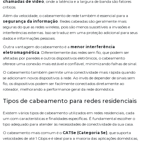
chamadas de vídeo
, onde a latência e a largura de banda são fatores
Como Escolher uma Empresa de Segurança Eletrônica para
críticos.
Proteger seu Negócio
Instalação e manutenção alarme de incendio
Além da velocidade, o cabeamento de rede também é essencial para a
Como Escolher uma Empresa de Cabeamento de Fibra Óptica para
Instalação para cameras cftv
Manutenção de cameras cftv
segurança da informação
. Redes cabeadas são geralmente mais
Sua Empresa
seguras do que as redes wireless, pois são menos suscetíveis a invasões e
Orçamento central telefonica
PABX
Projeto de sistema de cftv
interferências externas. Isso se traduz em uma proteção adicional para seus
Como escolher o serviço de cabeamento de rede residencial ideal
dados e informações pessoais.
Como Escolher o Melhor Sistema de Áudio e Vídeo para Sua Casa
Serviço
Serviço de automação residencial
Outra vantagem do cabeamento é a
menor interferência
Como escolher o melhor serviço de fusão de fibra óptica para sua
eletromagnética
. Diferentemente das redes sem fio, que podem ser
Serviço de cabeamento de infraestrutura cabeamento
empresa
afetadas por paredes e outros dispositivos eletrônicos, o cabeamento
oferece uma conexão mais estável e confiável, minimizando falhas de sinal.
Serviço de cabeamento de rede
Serviço de cabeamento estruturado
Como escolher o melhor serviço de cabeamento de rede residencial
O cabeamento também permite uma conectividade mais rápida quando
Como Escolher o Melhor Serviço de Cabeamento de Infraestrutura
Serviço de segurança eletrônica
Sistema de CFTV
WiFi
se adicionam novos dispositivos à rede. Ao invés de depender de sinais sem
para Sua Empresa
fio, os dispositivos podem ser facilmente conectados diretamente ao
cabeamento
cabeamento de rede
cameras
distribuidor legrand
roteador, melhorando a performance geral da rede doméstica.
Como Escolher o Melhor Distribuidor Legrand para Suas
Necessidades
empresa de instalação de central telefonica
Tipos de cabeamento para redes residenciais
Como Escolher o Melhor Cabeamento de Rede Residencial para sua
empresa de manutenção de cftv
fusão
fusão fibra óptica preço
Casa
Existem vários tipos de cabeamento utilizados em redes residenciais, cada
um com características e finalidades específicas. É fundamental escolher o
Como Escolher o Distribuidor Legrand Ideal para Seu Projeto
infraestrutura
instalação
instalação de audio e video
tipo adequado para atender às necessidades de conectividade da sua casa.
Como Escolher as Melhores Empresas de Consultoria de Tecnologia
O cabeamento mais comum é o
CAT5e (Categoria 5e)
, que suporta
instalação de cabos de rede
para Seu Negócio
velocidades de até 1 Gbps e é ideal para a maioria das aplicações domésticas,