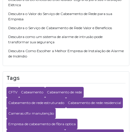
Elétrica
Descubra o Valor do Serviço de Cabeamento de Rede para sua
Empresa
Descubra o Serviço de Cabeamento de Rede Valor e Benefícios
Descubra como um sistema de alarme de intrusão pode
transformar sua segurança
Descubra Como Escolher a Melhor Empresa de Instalação de Alarme
de Incêndio
Descubra as Melhores Empresas de Consultoria de Tecnologia em
2023
Tags
Como Realizar a Manutenção de Câmaras CCTV para Garantir
Segurança Eficaz
CFTV
Cabeamento
Cabeamento de rede
Como Realizar a Instalação para Cameras CFTV com Eficácia
Como Realizar a Instalação de Sistema de Controle de Acesso de
Cabeamento de rede estruturado
Cabeamento de rede residencial
Forma Eficiente
Cameras cftv manutenção
Como Realizar a Instalação de Sistema de Alarme de Incêndio de
Forma Eficiente
Empresa de cabeamento de fibra optica
Como Realizar a Instalação de Controle de Acesso Biométrico de