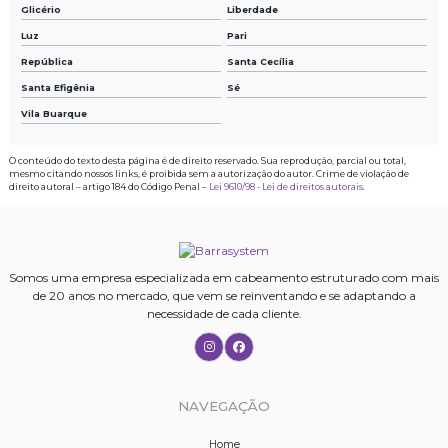
Glicério
Liberdade
Luz
Pari
República
Santa Cecília
Santa Efigênia
Sé
Vila Buarque
O conteúdo do texto desta página é de direito reservado. Sua reprodução, parcial ou total,
mesmo citando nossos links, é proibida sem a autorização do autor. Crime de violação de
direito autoral – artigo 184 do Código Penal –
Lei 9610/98 - Lei de direitos autorais
.
Somos uma empresa especializada em cabeamento estruturado com mais
de 20 anos no mercado, que vem se reinventando e se adaptando a
necessidade de cada cliente.
NAVEGAÇÃO
Home