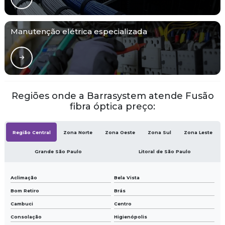
Manutenção elétrica especializada
Regiões onde a Barrasystem atende Fusão
fibra óptica preço:
Região Central
Zona Norte
Zona Oeste
Zona Sul
Zona Leste
Grande São Paulo
Litoral de São Paulo
Aclimação
Bela Vista
Bom Retiro
Brás
Cambuci
Centro
Consolação
Higienópolis