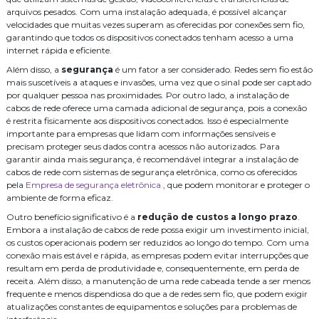
cabeamento
cabeamento de rede
cameras
distribuidor legrand
arquivos pesados. Com uma instalação adequada, é possível alcançar
velocidades que muitas vezes superam as oferecidas por conexões sem fio,
empresa de instalação de central telefonica
garantindo que todos os dispositivos conectados tenham acesso a uma
internet rápida e eficiente.
empresa de manutenção de cftv
fusão
fusão fibra óptica preço
Além disso, a
segurança
é um fator a ser considerado. Redes sem fio estão
mais suscetíveis a ataques e invasões, uma vez que o sinal pode ser captado
infraestrutura
instalação
instalação de audio e video
por qualquer pessoa nas proximidades. Por outro lado, a instalação de
cabos de rede oferece uma camada adicional de segurança, pois a conexão
instalação de cabos de rede
é restrita fisicamente aos dispositivos conectados. Isso é especialmente
importante para empresas que lidam com informações sensíveis e
instalação de câmeras de monitoramento
instalação de wifi
precisam proteger seus dados contra acessos não autorizados. Para
garantir ainda mais segurança, é recomendável integrar a instalação de
projeto de rede cabeada
projeto de wifi para hoteis
segurança
cabos de rede com sistemas de segurança eletrônica, como os oferecidos
pela
Empresa de segurança eletrônica
, que podem monitorar e proteger o
serviço de cabeamento de rede residencial
ambiente de forma eficaz.
serviço de cabeamento de rede valor
serviço de fusão de fibra optica
Outro benefício significativo é a
redução de custos a longo prazo
.
Embora a instalação de cabos de rede possa exigir um investimento inicial,
serviço de instalação de cameras
sistema
os custos operacionais podem ser reduzidos ao longo do tempo. Com uma
conexão mais estável e rápida, as empresas podem evitar interrupções que
sistema de alarme de intrusão
sistema de audio e video
resultam em perda de produtividade e, consequentemente, em perda de
receita. Além disso, a manutenção de uma rede cabeada tende a ser menos
sistema de wifi para hoteis
óptica
frequente e menos dispendiosa do que a de redes sem fio, que podem exigir
atualizações constantes de equipamentos e soluções para problemas de