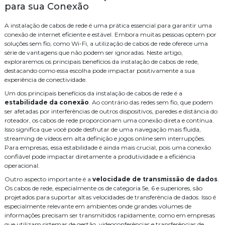
para sua Conexão
Instalação de controle de acesso
A instalação de cabos de rede é uma prática essencial para garantir uma
Instalação de controle de acesso biometrico
conexão de internet eficiente e estável. Embora muitas pessoas optem por
soluções sem fio, como Wi-Fi, a utilização de cabos de rede oferece uma
Instalação de sistema de alarme de incendio
série de vantagens que não podem ser ignoradas. Neste artigo,
exploraremos os principais benefícios da instalação de cabos de rede,
Instalação de sistema de alarme de incêndio
destacando como essa escolha pode impactar positivamente a sua
experiência de conectividade.
Instalação de sistema de controle de acesso
Um dos principais benefícios da instalação de cabos de rede é a
estabilidade da conexão
. Ao contrário das redes sem fio, que podem
Instalação e manutenção alarme de incendio
ser afetadas por interferências de outros dispositivos, paredes e distância do
roteador, os cabos de rede proporcionam uma conexão direta e contínua.
Instalação para cameras cftv
Manutenção de cameras cftv
Isso significa que você pode desfrutar de uma navegação mais fluida,
streaming de vídeos em alta definição e jogos online sem interrupções.
Orçamento central telefonica
PABX
Projeto de sistema de cftv
Para empresas, essa estabilidade é ainda mais crucial, pois uma conexão
confiável pode impactar diretamente a produtividade e a eficiência
Serviço
Serviço de automação residencial
operacional.
Serviço de cabeamento de infraestrutura cabeamento
Outro aspecto importante é a
velocidade de transmissão de dados
.
Os cabos de rede, especialmente os de categoria 5e, 6 e superiores, são
Serviço de cabeamento de rede
Serviço de cabeamento estruturado
projetados para suportar altas velocidades de transferência de dados. Isso é
especialmente relevante em ambientes onde grandes volumes de
Serviço de segurança eletrônica
Sistema de CFTV
WiFi
informações precisam ser transmitidos rapidamente, como em empresas
que utilizam sistemas de gestão, videoconferências e transferências de