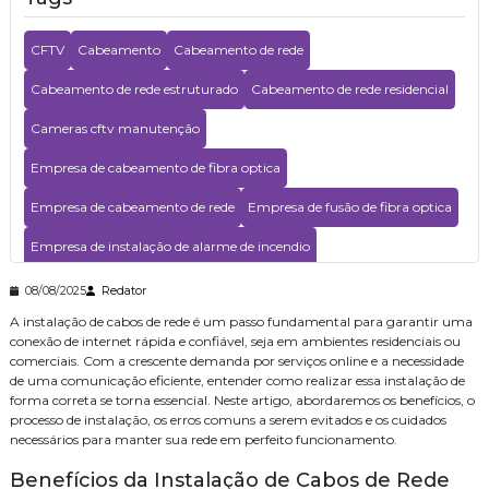
Segura e Eficiente no Seu Negócio
Automação Residencial: Transforme Seu Lar em um Espaço
CFTV
Cabeamento
Cabeamento de rede
Inteligente e Confortável
Cabeamento de rede estruturado
Cabeamento de rede residencial
Aprenda tudo sobre instalação e manutenção de alarme de incêndio
para garantir segurança
Cameras cftv manutenção
Empresa de cabeamento de fibra optica
Empresa de cabeamento de rede
Empresa de fusão de fibra optica
Empresa de instalação de alarme de incendio
Empresa de instalação de wifi
Empresa de segurança eletronica
08/08/2025
Redator
A instalação de cabos de rede é um passo fundamental para garantir uma
Empresa de segurança eletrônica
Empresa especializada em cftv
conexão de internet rápida e confiável, seja em ambientes residenciais ou
comerciais. Com a crescente demanda por serviços online e a necessidade
Empresas de consultoria de tecnologia
de uma comunicação eficiente, entender como realizar essa instalação de
forma correta se torna essencial. Neste artigo, abordaremos os benefícios, o
Instalacao de central de pabx
Instalação
processo de instalação, os erros comuns a serem evitados e os cuidados
necessários para manter sua rede em perfeito funcionamento.
Instalação cabeamento de rede
Instalação contral telefonica
Benefícios da Instalação de Cabos de Rede
Instalação de cameras de monitoramento