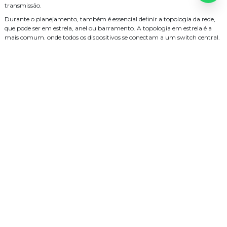
transmissão.
Durante o planejamento, também é essencial definir a topologia da rede,
que pode ser em estrela, anel ou barramento. A topologia em estrela é a
mais comum, onde todos os dispositivos se conectam a um switch central.
Essa configuração facilita a identificação de problemas e a manutenção da
rede.
2. Escolha dos Materiais
Após o planejamento, o próximo passo é escolher os materiais adequados
para a instalação. Isso inclui cabos de rede, conectores, switches, patch
panels e ferramentas necessárias, como alicates de crimpagem e testadores
de cabos. A qualidade dos materiais é crucial para garantir a durabilidade e
a eficiência da rede. Optar por produtos de marcas reconhecidas pode fazer
a diferença na performance da instalação.
Além disso, é importante considerar a necessidade de acessórios adicionais,
como canaletas para organizar os cabos e evitar emaranhados, além de
suportes para fixação dos equipamentos. Se a instalação for em um
ambiente comercial, como um hotel, onde um
sistema de wifi para hoteis
pode ser necessário, a escolha de materiais de alta qualidade se torna ainda
mais relevante.
3. Preparação do Local
Antes de iniciar a instalação, é importante preparar o local. Isso envolve a
limpeza da área e a remoção de obstáculos que possam dificultar o