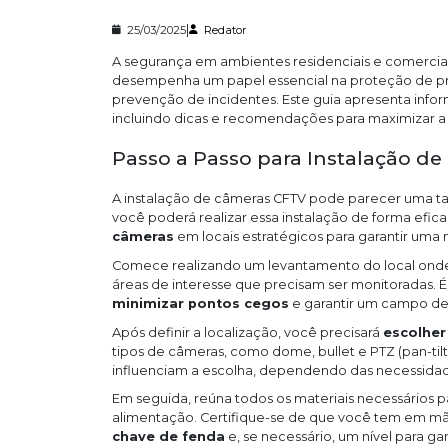
|
25/03/2025
Redator
A segurança em ambientes residenciais e comerciai
desempenha um papel essencial na proteção de p
prevenção de incidentes. Este guia apresenta infor
incluindo dicas e recomendações para maximizar a 
Passo a Passo para Instalação d
A instalação de câmeras CFTV pode parecer uma ta
você poderá realizar essa instalação de forma efica
câmeras
em locais estratégicos para garantir uma 
Comece realizando um levantamento do local onde a
áreas de interesse que precisam ser monitoradas. 
minimizar pontos cegos
e garantir um campo de
Após definir a localização, você precisará
escolher
tipos de câmeras, como dome, bullet e PTZ (pan-tilt
influenciam a escolha, dependendo das necessida
Em seguida, reúna todos os materiais necessários p
alimentação. Certifique-se de que você tem em mão
chave de fenda
e, se necessário, um nível para ga