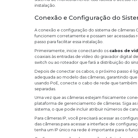
instalação.
Conexão e Configuração do Sist
A conexão e configuração do sistema de câmeras CF
funcionem corretamente e possam ser acessadas r
passo para facilitar essa instalação.
Primeiramente, inicie conectando os
cabos de ví
coaxiais às entradas de vídeo do gravador digital d
switch ou ao roteador que fará a distribuição do sina
Depois de conectar os cabos, o próximo passo é lig
adequada ao modelo das câmeras, garantindo que c
usando PoE, conecte o cabo de rede que também f
separadas.
Uma vez que as câmeras estejam fisicamente conecta
plataforma de gerenciamento de câmeras. Siga as i
sistema, o que pode incluir atribuir números de cana
Para câmeras IP, você precisará acessar as configu
das câmeras para acessar a interface de configuraç
tenha um IP único na rede é importante para o fun