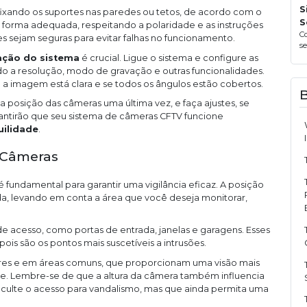
S
ixando os suportes nas paredes ou tetos, de acordo com o
S
forma adequada, respeitando a polaridade e as instruções
C
s sejam seguras para evitar falhas no funcionamento.
s
ação do sistema
é crucial. Ligue o sistema e configure as
o a resolução, modo de gravação e outras funcionalidades.
 a imagem está clara e se todos os ângulos estão cobertos.
 a posição das câmeras uma última vez, e faça ajustes, se
ntirão que seu sistema de câmeras CFTV funcione
uilidade
.
s Câmeras
 é fundamental para garantir uma vigilância eficaz. A posição
a, levando em conta a área que você deseja monitorar,
de acesso, como portas de entrada, janelas e garagens. Esses
pois são os pontos mais suscetíveis a intrusões.
dores e em áreas comuns, que proporcionam uma visão mais
. Lembre-se de que a altura da câmera também influencia
dificulte o acesso para vandalismo, mas que ainda permita uma