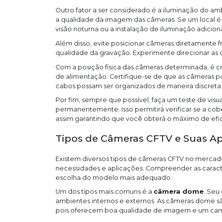
Outro fator a ser considerado é a iluminação do a
a qualidade da imagem das câmeras. Se um local 
visão noturna ou a instalação de iluminação adiciona
Além disso, evite posicionar câmeras diretamente fr
qualidade da gravação. Experimente direcionar as 
Com a posição física das câmeras determinada, é cr
de alimentação. Certifique-se de que as câmeras p
cabos possam ser organizados de maneira discreta
Por fim, sempre que possível, faça um teste de vis
permanentemente. Isso permitirá verificar se a co
assim garantindo que você obterá o máximo de efic
Tipos de Câmeras CFTV e Suas Ap
Existem diversos tipos de câmeras CFTV no mercado
necessidades e aplicações. Compreender as caracter
escolha do modelo mais adequado.
Um dos tipos mais comuns é a
câmera dome
. Seu
ambientes internos e externos. As câmeras dome são
pois oferecem boa qualidade de imagem e um cam