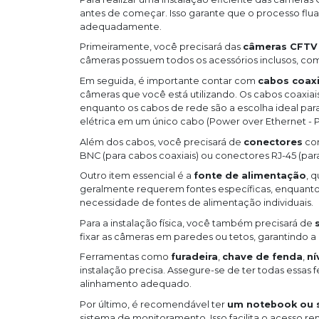
antes de começar. Isso garante que o processo flua
adequadamente.
Primeiramente, você precisará das
câmeras CFTV
câmeras possuem todos os acessórios inclusos, c
Em seguida, é importante contar com
cabos coaxi
câmeras que você está utilizando. Os cabos coaxia
enquanto os cabos de rede são a escolha ideal par
elétrica em um único cabo (Power over Ethernet - P
Além dos cabos, você precisará de
conectores
com
BNC (para cabos coaxiais) ou conectores RJ-45 (par
Outro item essencial é a
fonte de alimentação
, 
geralmente requerem fontes específicas, enquanto
necessidade de fontes de alimentação individuais.
Para a instalação física, você também precisará de
fixar as câmeras em paredes ou tetos, garantindo a 
Ferramentas como
furadeira
,
chave de fenda
,
ní
instalação precisa. Assegure-se de ter todas essas 
alinhamento adequado.
Por último, é recomendável ter
um notebook ou 
sistema de monitoramento. Isso facilita o acesso r