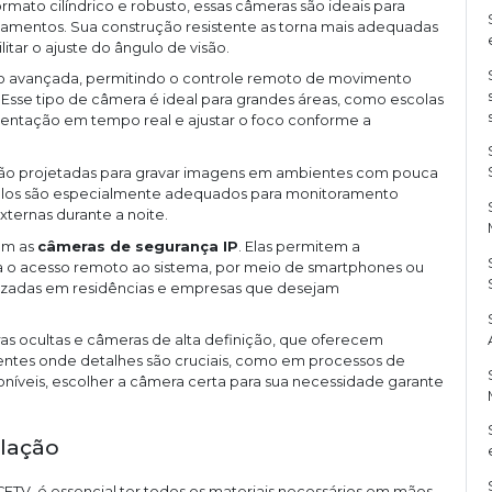
rmato cilíndrico e robusto, essas câmeras são ideais para
namentos. Sua construção resistente as torna mais adequadas
itar o ajuste do ângulo de visão.
o avançada, permitindo o controle remoto de movimento
 Esse tipo de câmera é ideal para grandes áreas, como escolas
entação em tempo real e ajustar o foco conforme a
ão projetadas para gravar imagens em ambientes com pouca
odelos são especialmente adequados para monitoramento
xternas durante a noite.
ém as
câmeras de segurança IP
. Elas permitem a
ita o acesso remoto ao sistema, por meio de smartphones ou
izadas em residências e empresas que desejam
ras ocultas e câmeras de alta definição, que oferecem
entes onde detalhes são cruciais, como em processos de
níveis, escolher a câmera certa para sua necessidade garante
alação
CFTV, é essencial ter todos os materiais necessários em mãos