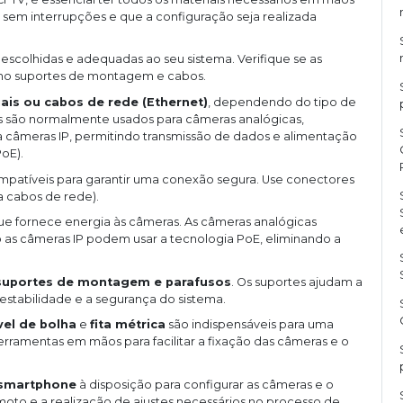
 sem interrupções e que a configuração seja realizada
escolhidas e adequadas ao seu sistema. Verifique se as
omo suportes de montagem e cabos.
ais ou cabos de rede (Ethernet)
, dependendo do tipo de
is são normalmente usados para câmeras analógicas,
a câmeras IP, permitindo transmissão de dados e alimentação
oE).
patíveis para garantir uma conexão segura. Use conectores
a cabos de rede).
que fornece energia às câmeras. As câmeras analógicas
 as câmeras IP podem usar a tecnologia PoE, eliminando a
suportes de montagem e parafusos
. Os suportes ajudam a
estabilidade e a segurança do sistema.
vel de bolha
e
fita métrica
são indispensáveis para uma
ferramentas em mãos para facilitar a fixação das câmeras e o
smartphone
à disposição para configurar as câmeras e o
emoto e a realização de ajustes necessários no processo de