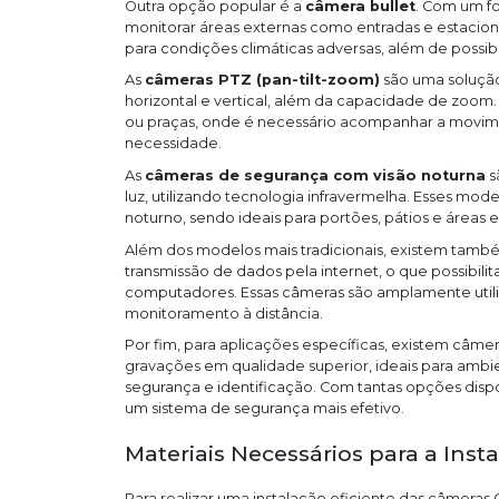
Outra opção popular é a
câmera bullet
. Com um fo
monitorar áreas externas como entradas e estacio
para condições climáticas adversas, além de possibil
As
câmeras PTZ (pan-tilt-zoom)
são uma soluçã
horizontal e vertical, além da capacidade de zoom.
ou praças, onde é necessário acompanhar a movim
necessidade.
As
câmeras de segurança com visão noturna
s
luz, utilizando tecnologia infravermelha. Esses m
noturno, sendo ideais para portões, pátios e áreas e
Além dos modelos mais tradicionais, existem tamb
transmissão de dados pela internet, o que possibil
computadores. Essas câmeras são amplamente util
monitoramento à distância.
Por fim, para aplicações específicas, existem câme
gravações em qualidade superior, ideais para ambi
segurança e identificação. Com tantas opções dispo
um sistema de segurança mais efetivo.
Materiais Necessários para a Inst
Para realizar uma instalação eficiente das câmeras 