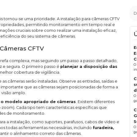
s tornou-se uma prioridade. A instalação para câmeras CFTV
ropriedades, permitindo monitoramento em tempo real e
mações cruciais sobre como realizar uma instalação eficaz,
eficiência do seu sistema de câmeras.
e Câmeras CFTV
E
E
C
refa complexa, mas seguindo um passo a passo detalhado,
O
z e segura. O primeiro passo é
planejar a disposição das
i
melhor cobertura de vigilância.
C
s câmeras serão instaladas. Observe as entradas, saídas e
s
É importante que as câmeras sejam posicionadas de forma a
d
 visão amplo.
O
g
 o modelo apropriado de câmeras
. Existem diferentes
-zoom). Cada tipo tem características específicas que
C
des de monitoramento.
G
S
ara a instalação, como suportes, parafusos, cabos de vídeo e
O
s todas as ferramentas necessárias, incluindo
furadeira,
ga
rantir o alinhamento correto das câmeras.