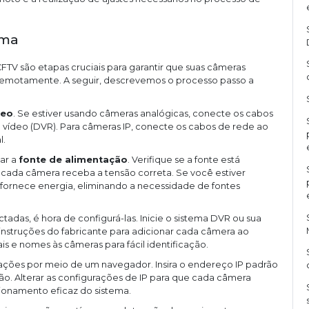
ema
TV são etapas cruciais para garantir que suas câmeras
emotamente. A seguir, descrevemos o processo passo a
deo
. Se estiver usando câmeras analógicas, conecte os cabos
e vídeo (DVR). Para câmeras IP, conecte os cabos de rede ao
l.
ar a
fonte de alimentação
. Verifique se a fonte está
ada câmera receba a tensão correta. Se você estiver
ornece energia, eliminando a necessidade de fontes
das, é hora de configurá-las. Inicie o sistema DVR ou sua
nstruções do fabricante para adicionar cada câmera ao
is e nomes às câmeras para fácil identificação.
rações por meio de um navegador. Insira o endereço IP padrão
ão. Alterar as configurações de IP para que cada câmera
cionamento eficaz do sistema.