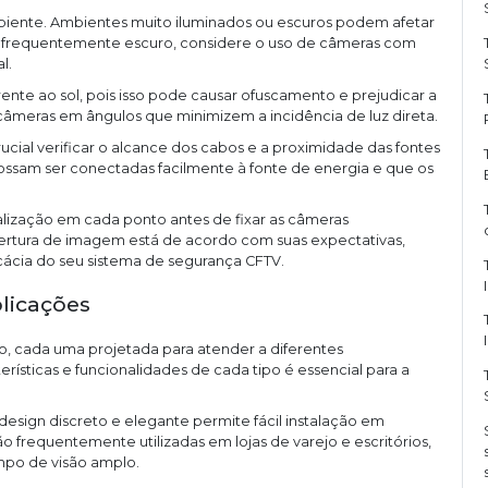
mbiente. Ambientes muito iluminados ou escuros podem afetar
é frequentemente escuro, considere o uso de câmeras com
l.
ente ao sol, pois isso pode causar ofuscamento e prejudicar a
câmeras em ângulos que minimizem a incidência de luz direta.
ucial verificar o alcance dos cabos e a proximidade das fontes
ossam ser conectadas facilmente à fonte de energia e que os
.
ualização em cada ponto antes de fixar as câmeras
bertura de imagem está de acordo com suas expectativas,
ácia do seu sistema de segurança CFTV.
licações
, cada uma projetada para atender a diferentes
ísticas e funcionalidades de cada tipo é essencial para a
 design discreto e elegante permite fácil instalação em
 frequentemente utilizadas em lojas de varejo e escritórios,
po de visão amplo.