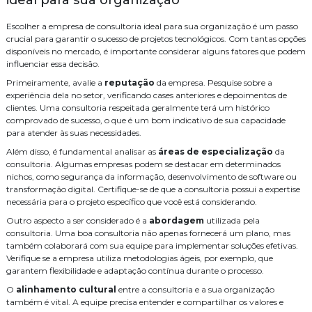
para Seu Negócio
Instalação de cameras de monitoramento
Como Escolher as Melhores Empresas de Consultoria de Tecnologia
Escolher a empresa de consultoria ideal para sua organização é um passo
Instalação de controle de acesso
crucial para garantir o sucesso de projetos tecnológicos. Com tantas opções
Como Escolher a Melhor Empresa Especializada em CFTV para
disponíveis no mercado, é importante considerar alguns fatores que podem
Segurança
Instalação de controle de acesso biometrico
influenciar essa decisão.
Como Escolher a Melhor Empresa de Segurança Eletrônica para Sua
Primeiramente, avalie a
reputação
da empresa. Pesquise sobre a
Instalação de sistema de alarme de incendio
Propriedade
experiência dela no setor, verificando cases anteriores e depoimentos de
clientes. Uma consultoria respeitada geralmente terá um histórico
Instalação de sistema de alarme de incêndio
Como Escolher a Melhor Empresa de Segurança Eletrônica para Sua
comprovado de sucesso, o que é um bom indicativo de sua capacidade
Casa
para atender às suas necessidades.
Instalação de sistema de controle de acesso
Como Escolher a Melhor Empresa de Manutenção de CFTV para Sua
Além disso, é fundamental analisar as
áreas de especialização
da
Empresa
Instalação e manutenção alarme de incendio
consultoria. Algumas empresas podem se destacar em determinados
nichos, como segurança da informação, desenvolvimento de software ou
Como Escolher a Melhor Empresa de Instalação de WiFi para Sua
Instalação para cameras cftv
Manutenção de cameras cftv
transformação digital. Certifique-se de que a consultoria possui a expertise
Casa
necessária para o projeto específico que você está considerando.
Orçamento central telefonica
PABX
Projeto de sistema de cftv
Como escolher a melhor empresa de instalação de alarme de
Outro aspecto a ser considerado é a
abordagem
utilizada pela
incêndio para sua segurança
consultoria. Uma boa consultoria não apenas fornecerá um plano, mas
Serviço
Serviço de automação residencial
também colaborará com sua equipe para implementar soluções efetivas.
Como Escolher a Melhor Empresa de Fusão de Fibra Óptica Para
Verifique se a empresa utiliza metodologias ágeis, por exemplo, que
Suas Necessidades
Serviço de cabeamento de infraestrutura cabeamento
garantem flexibilidade e adaptação contínua durante o processo.
Como escolher a melhor empresa de fusão de fibra óptica para sua
Serviço de cabeamento de rede
Serviço de cabeamento estruturado
O
alinhamento cultural
entre a consultoria e a sua organização
necessidade
também é vital. A equipe precisa entender e compartilhar os valores e