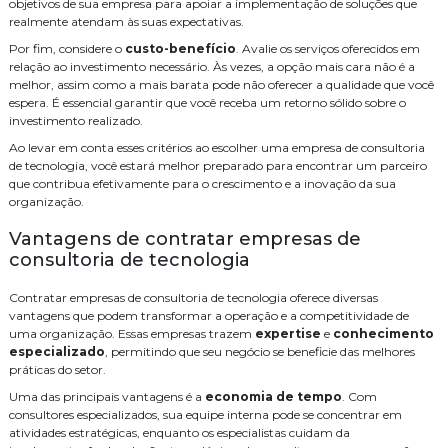
Serviço de segurança eletrônica
Sistema de CFTV
WiFi
Como Escolher a Melhor Empresa de Fusão de Fibra Óptica para
objetivos de sua empresa para apoiar a implementação de soluções que
Seu Projeto
realmente atendam às suas expectativas.
cabeamento
cabeamento de rede
cameras
distribuidor legrand
Por fim, considere o
custo-benefício
. Avalie os serviços oferecidos em
Como Escolher a Melhor Empresa de Cabeamento de Rede para Sua
relação ao investimento necessário. Às vezes, a opção mais cara não é a
Necessidade
empresa de instalação de central telefonica
melhor, assim como a mais barata pode não oferecer a qualidade que você
Como Escolher a Melhor Empresa de Cabeamento de Rede para Seu
espera. É essencial garantir que você receba um retorno sólido sobre o
empresa de manutenção de cftv
fusão
fusão fibra óptica preço
Negócio
investimento realizado.
infraestrutura
instalação
instalação de audio e video
Como escolher a melhor Empresa de cabeamento de fibra óptica
Ao levar em conta esses critérios ao escolher uma empresa de consultoria
para sua empresa
de tecnologia, você estará melhor preparado para encontrar um parceiro
instalação de cabos de rede
que contribua efetivamente para o crescimento e a inovação da sua
Como Escolher a Melhor Empresa de Cabeamento de Fibra Óptica
organização.
para seu Negócio
instalação de câmeras de monitoramento
instalação de wifi
Vantagens de contratar empresas de
Como escolher a melhor empresa de cabeamento de fibra óptica
projeto de rede cabeada
projeto de wifi para hoteis
segurança
consultoria de tecnologia
Como Escolher a Empresa de Instalação de Wifi Ideal
serviço de cabeamento de rede residencial
Contratar empresas de consultoria de tecnologia oferece diversas
Como Elaborar um Projeto de Wifi para Hotéis com Eficiência
vantagens que podem transformar a operação e a competitividade de
serviço de cabeamento de rede valor
serviço de fusão de fibra optica
Como Elaborar um Orçamento para Central Telefônica Eficiente
uma organização. Essas empresas trazem
expertise
e
conhecimento
especializado
, permitindo que seu negócio se beneficie das melhores
serviço de instalação de cameras
sistema
Como Elaborar um Orçamento Central Telefónica Eficiente
práticas do setor.
Como Elaborar um Orçamento Central para Telefonia Eficiente
Uma das principais vantagens é a
sistema de alarme de intrusão
economia de tempo
sistema de audio e video
. Com
consultores especializados, sua equipe interna pode se concentrar em
Como Desenvolver um Projeto de Sistema de CFTV Eficiente
atividades estratégicas, enquanto os especialistas cuidam da
sistema de wifi para hoteis
óptica