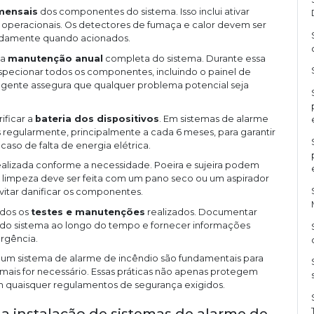
mensais
dos componentes do sistema. Isso inclui ativar
 operacionais. Os detectores de fumaça e calor devem ser
adamente quando acionados.
ma
manutenção anual
completa do sistema. Durante essa
specionar todos os componentes, incluindo o painel de
angente assegura que qualquer problema potencial seja
ificar a
bateria dos dispositivos
. Em sistemas de alarme
s regularmente, principalmente a cada 6 meses, para garantir
so de falta de energia elétrica.
alizada conforme a necessidade. Poeira e sujeira podem
 A limpeza deve ser feita com um pano seco ou um aspirador
vitar danificar os componentes.
dos os
testes e manutenções
realizados. Documentar
ia do sistema ao longo do tempo e fornecer informações
rgência.
 um sistema de alarme de incêndio são fundamentais para
ais for necessário. Essas práticas não apenas protegem
quaisquer regulamentos de segurança exigidos.
 instalação de sistemas de alarme de