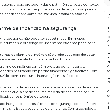
 essencial para proteger vidas e patrimônios. Nesse contexto,
principais componentes pode fazer a diferença na segurança
ecionadas sobre como realizar uma instalação eficaz e
arme de incêndio na segurança
E
E
C
o na segurança não pode ser subestimada. Em muitos
O
 industriais, a presença de um sistema eficiente pode ser a
i
C
istemas de alarme de incêndio são projetados para detectar
s
 e visuais que alertam os ocupantes do local.
d
de alarme de incêndio também protege bens materiais.
O
g
edades, resultando em perdas financeiras significativas. Com
uzido, permitindo uma intervenção mais rápida dos
C
G
S
s de propriedades exigem a instalação de sistemas de alarme
O
significa que, além de ser uma medida de segurança, ter um
ga
ficativas nos prêmios de seguro.
S
ando integrado a outros sistemas de segurança, como câmeras
S
 mais holística à segurança do ambiente. Com a tecnologia