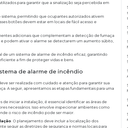
lizados para garantir que a sinalização seja percebida em
do sistema, permitindo que ocupantes autorizados ativem
ses botões devem estar em locais de fácil acesso e
entes adicionais que complementam a detecção de fumaça
e e podem ativar o alarme se detectarem um aumento súbito,
 de um sistema de alarme de incêndio eficaz, garantindo
ficiente a fim de proteger vidas e bens.
istema de alarme de incêndio
deve ser realizada com cuidado e atenção para garantir sua
ça. A seguir, apresentamos as etapas fundamentais para uma
es de iniciar a instalação, é essencial identificar as áreas de
tores necessários. Isso envolve inspecionar ambientes como
de o risco de incêndio pode ser maior.
alação
. O planejamento deve incluir a localização dos
nte seguir as diretrizes de segurança e normas locais para