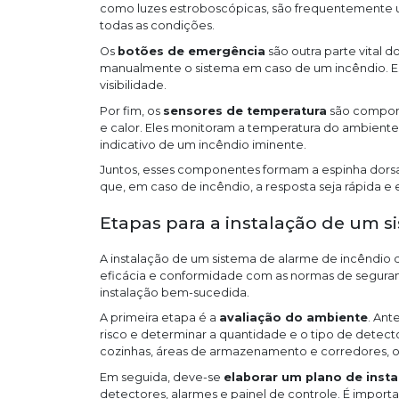
como luzes estroboscópicas, são frequentemente uti
todas as condições.
Os
botões de emergência
são outra parte vital 
manualmente o sistema em caso de um incêndio. Es
visibilidade.
Por fim, os
sensores de temperatura
são compon
e calor. Eles monitoram a temperatura do ambient
indicativo de um incêndio iminente.
Juntos, esses componentes formam a espinha dorsal
que, em caso de incêndio, a resposta seja rápida e e
Etapas para a instalação de um s
A instalação de um sistema de alarme de incêndio 
eficácia e conformidade com as normas de seguran
instalação bem-sucedida.
A primeira etapa é a
avaliação do ambiente
. Ant
risco e determinar a quantidade e o tipo de detec
cozinhas, áreas de armazenamento e corredores, on
Em seguida, deve-se
elaborar um plano de inst
detectores, alarmes e painel de controle. É importa