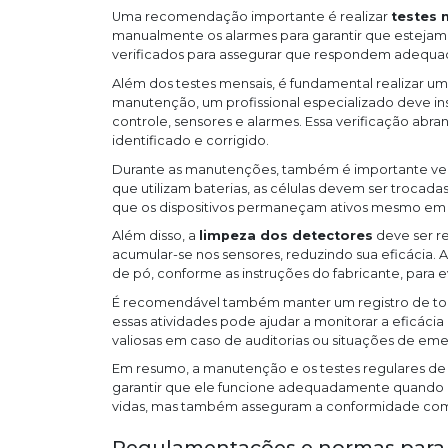
Uma recomendação importante é realizar
testes 
manualmente os alarmes para garantir que estejam
verificados para assegurar que respondem adequ
Além dos testes mensais, é fundamental realizar u
manutenção, um profissional especializado deve in
controle, sensores e alarmes. Essa verificação abr
identificado e corrigido.
Durante as manutenções, também é importante ver
que utilizam baterias, as células devem ser trocada
que os dispositivos permaneçam ativos mesmo em ca
Além disso, a
limpeza dos detectores
deve ser re
acumular-se nos sensores, reduzindo sua eficácia.
de pó, conforme as instruções do fabricante, para e
É recomendável também manter um registro de to
essas atividades pode ajudar a monitorar a eficác
valiosas em caso de auditorias ou situações de eme
Em resumo, a manutenção e os testes regulares de
garantir que ele funcione adequadamente quando m
vidas, mas também asseguram a conformidade com 
Regulamentações e normas para a