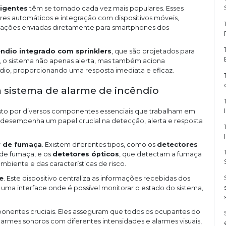
ligentes
têm se tornado cada vez mais populares. Esses
res automáticos e integração com dispositivos móveis,
cações enviadas diretamente para smartphones dos
ndio integrado com sprinklers
, que são projetados para
, o sistema não apenas alerta, mas também aciona
dio, proporcionando uma resposta imediata e eficaz.
sistema de alarme de incêndio
sto por diversos componentes essenciais que trabalham em
 desempenha um papel crucial na detecção, alerta e resposta
r de fumaça
. Existem diferentes tipos, como os
detectores
 de fumaça, e os
detetores ópticos
, que detectam a fumaça
mbiente e das características de risco.
e
. Este dispositivo centraliza as informações recebidas dos
uma interface onde é possível monitorar o estado do sistema,
entes cruciais. Eles asseguram que todos os ocupantes do
armes sonoros com diferentes intensidades e alarmes visuais,