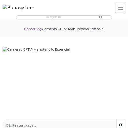
PESQUISAR
Home
Blog
Cameras CFTV: Manutenção Essencial
Bus