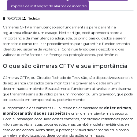
Como Realizar a Instalação de Cabeamento de Rede de Forma
Empresa de instalação de alarme de incendio
Eficiente
Como otimizar seu projeto com serviço de cabeamento de
Empresa de instalação de wifi
Empresa de segurança eletronica
16/03/2025
Redator
infraestrutura cabeamento
Câmeras CFTV e manutenção são fundamentais para garantir a
Empresa de segurança eletrônica
Empresa especializada em cftv
Como o Cabeamento de Rede Pode Melhorar sua Conexão e
segurança eficaz de um espaço. Neste artigo, você aprenderá sobre a
Impulsionar a Produtividade da sua Empresa
importância da manutenção adequada, os principais cuidados a serem
Empresas de consultoria de tecnologia
tomados e como realizar procedimentos para garantir o funcionamento
Como Garantir a Manutenção de Câmeras CFTV para Segurança
ideal do seu sistema de vigilância. Continue lendo para descobrir dicas
Instalacao de central de pabx
Instalação
Eficiente
valiosas que farão toda a diferença na proteção do seu patrimônio.
Como garantir a eficiência das câmeras CFTV com manutenção
Instalação cabeamento de rede
Instalação contral telefonica
O que são câmeras CFTV e sua importância
adequada
Instalação de cameras de monitoramento
Como Escolher uma Empresa Especializada em CFTV para Sua
Câmeras CFTV, ou Circuito Fechado de Televisão, são dispositivos essenciais
Segurança
de segurança utilizados para monitorar e gravar atividades em um
Instalação de controle de acesso
determinado ambiente. Essas câmeras funcionam através de um sistema
Como escolher uma empresa especializada em cftv para segurança
que transmite sinais de vídeo para um monitor ou um gravador, que pode
Instalação de controle de acesso biometrico
eficaz
ser acessado em tempo real ou posteriormente.
Como Escolher uma Empresa de Segurança Eletrônica para
Instalação de sistema de alarme de incendio
A importância das câmeras CFTV reside na capacidade de
deter crimes
,
Proteger seu Negócio
monitorar atividades suspeitas
e criar um ambiente mais seguro.
Instalação de sistema de alarme de incêndio
Com a instalação adequada dessas câmeras, empresas e residências podem
Como Escolher uma Empresa de Cabeamento de Fibra Óptica para
não apenas vigiar suas propriedades, mas também coletar evidências em
Sua Empresa
Instalação de sistema de controle de acesso
caso de incidentes. Além disso, a presença visível das câmeras atua como
Como escolher o serviço de cabeamento de rede residencial ideal
um elemento dissuasivo, desencorajando ações criminosas.