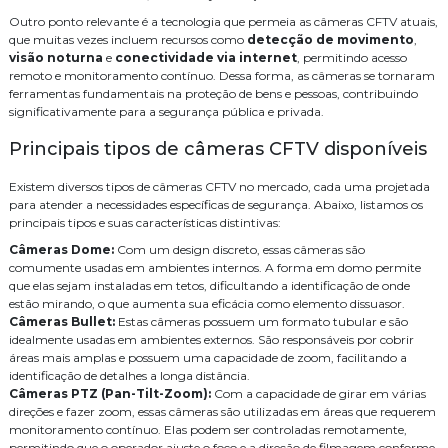
Instalação e manutenção alarme de incendio
Como Escolher o Melhor Sistema de Áudio e Vídeo para Sua Casa
Outro ponto relevante é a tecnologia que permeia as câmeras CFTV atuais,
que muitas vezes incluem recursos como
Instalação para cameras cftv
Manutenção de cameras cftv
detecção de movimento
,
Como escolher o melhor serviço de fusão de fibra óptica para sua
visão noturna
e
conectividade via internet
, permitindo acesso
empresa
remoto e monitoramento contínuo. Dessa forma, as câmeras se tornaram
Orçamento central telefonica
PABX
Projeto de sistema de cftv
ferramentas fundamentais na proteção de bens e pessoas, contribuindo
Como escolher o melhor serviço de cabeamento de rede residencial
significativamente para a segurança pública e privada.
Serviço
Serviço de automação residencial
Como Escolher o Melhor Serviço de Cabeamento de Infraestrutura
Principais tipos de câmeras CFTV disponíveis
para Sua Empresa
Serviço de cabeamento de infraestrutura cabeamento
Como Escolher o Melhor Distribuidor Legrand para Suas
Serviço de cabeamento de rede
Serviço de cabeamento estruturado
Existem diversos tipos de câmeras CFTV no mercado, cada uma projetada
Necessidades
para atender a necessidades específicas de segurança. Abaixo, listamos os
Serviço de segurança eletrônica
Sistema de CFTV
WiFi
principais tipos e suas características distintivas:
Como Escolher o Melhor Cabeamento de Rede Residencial para sua
Casa
Câmeras Dome:
Com um design discreto, essas câmeras são
cabeamento
cabeamento de rede
cameras
distribuidor legrand
comumente usadas em ambientes internos. A forma em domo permite
Como Escolher o Distribuidor Legrand Ideal para Seu Projeto
que elas sejam instaladas em tetos, dificultando a identificação de onde
empresa de instalação de central telefonica
Como Escolher as Melhores Empresas de Consultoria de Tecnologia
estão mirando, o que aumenta sua eficácia como elemento dissuasor.
para Seu Negócio
Câmeras Bullet:
Estas câmeras possuem um formato tubular e são
empresa de manutenção de cftv
fusão
fusão fibra óptica preço
idealmente usadas em ambientes externos. São responsáveis por cobrir
Como Escolher as Melhores Empresas de Consultoria de Tecnologia
áreas mais amplas e possuem uma capacidade de zoom, facilitando a
infraestrutura
instalação
instalação de audio e video
identificação de detalhes a longa distância.
Como Escolher a Melhor Empresa Especializada em CFTV para
Câmeras PTZ (Pan-Tilt-Zoom):
Com a capacidade de girar em várias
Segurança
instalação de cabos de rede
direções e fazer zoom, essas câmeras são utilizadas em áreas que requerem
Como Escolher a Melhor Empresa de Segurança Eletrônica para Sua
monitoramento contínuo. Elas podem ser controladas remotamente,
instalação de câmeras de monitoramento
instalação de wifi
Propriedade
permitindo que o operador ajuste o foco e a direção de filmagem conforme