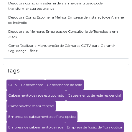
Descubra como um sistema de alarme de intrusão pode
transformar sua segurança
Descubra Como Escolher a Melhor Empresa de Instalação de Alarme
de Incêndio
Descubra as Melhores Empresas de Consultoria de Tecnologia em
2023
Como Realizar a Manutenção de Câmaras CCTV para Garantir
Segurança Eficaz
Como Realizar a Instalação para Cameras CFTV com Eficácia
Como Realizar a Instalação de Sistema de Controle de Acesso de
Tags
Forma Eficiente
Como Realizar a Instalação de Sistema de Alarme de Incêndio de
CFTV
Cabeamento
Cabeamento de rede
Forma Eficiente
Cabeamento de rede estruturado
Cabeamento de rede residencial
Como Realizar a Instalação de Controle de Acesso Biométrico de
Forma Eficiente
Cameras cftv manutenção
Como Realizar a Instalação de Central Telefônica de Forma Eficiente
Empresa de cabeamento de fibra optica
Como Realizar a Instalação de Câmeras de Monitoramento com
Sucesso
Empresa de cabeamento de rede
Empresa de fusão de fibra optica