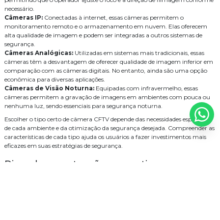
necessário.
projeto de rede cabeada
projeto de wifi para hoteis
segurança
Como Escolher a Melhor Empresa de Segurança Eletrônica para Sua
Câmeras IP:
Conectadas à internet, essas câmeras permitem o
Casa
monitoramento remoto e o armazenamento em nuvem. Elas oferecem
serviço de cabeamento de rede residencial
alta qualidade de imagem e podem ser integradas a outros sistemas de
Como Escolher a Melhor Empresa de Manutenção de CFTV para Sua
segurança.
Empresa
serviço de cabeamento de rede valor
serviço de fusão de fibra optica
Câmeras Analógicas:
Utilizadas em sistemas mais tradicionais, essas
Como Escolher a Melhor Empresa de Instalação de WiFi para Sua
câmeras têm a desvantagem de oferecer qualidade de imagem inferior em
serviço de instalação de cameras
sistema
Casa
comparação com as câmeras digitais. No entanto, ainda são uma opção
econômica para diversas aplicações.
sistema de alarme de intrusão
sistema de audio e video
Como escolher a melhor empresa de instalação de alarme de
Câmeras de Visão Noturna:
Equipadas com infravermelho, essas
incêndio para sua segurança
câmeras permitem a gravação de imagens em ambientes com pouca ou
sistema de wifi para hoteis
óptica
nenhuma luz, sendo essenciais para segurança noturna.
Como Escolher a Melhor Empresa de Fusão de Fibra Óptica Para
Suas Necessidades
Escolher o tipo certo de câmera CFTV depende das necessidades específicas
de cada ambiente e da otimização da segurança desejada. Compreender as
Como escolher a melhor empresa de fusão de fibra óptica para sua
características de cada tipo ajuda os usuários a fazer investimentos mais
necessidade
eficazes em suas estratégias de segurança.
Como Escolher a Melhor Empresa de Fusão de Fibra Óptica para
Dicas de manutenção preventiva para
Seu Projeto
câmeras CFTV
Como Escolher a Melhor Empresa de Cabeamento de Rede para Sua
Necessidade
A manutenção preventiva é essencial para garantir o funcionamento
adequado das câmeras CFTV e a eficácia no monitoramento de segurança.
Como Escolher a Melhor Empresa de Cabeamento de Rede para Seu
Aqui estão algumas dicas valiosas para manter suas câmeras em perfeito
Negócio
estado: